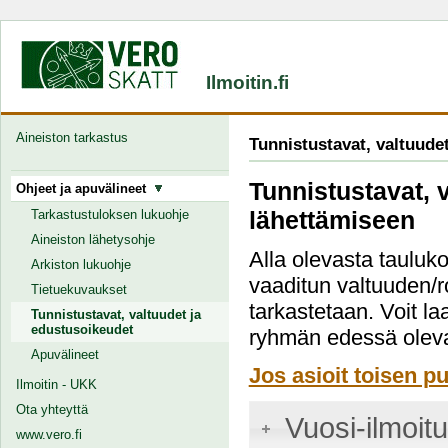
Ilmoitin.fi
Aineiston tarkastus
Tunnistustavat, valtuude
Tunnistustavat, 
Ohjeet ja apuvälineet
lähettämiseen
Tarkastustuloksen lukuohje
Aineiston lähetysohje
Alla olevasta tauluko
Arkiston lukuohje
vaaditun valtuuden/r
Tietuekuvaukset
tarkastetaan. Voit la
Tunnistustavat, valtuudet ja
edustusoikeudet
ryhmän edessä oleva
Apuvälineet
Jos asioit toisen pu
Ilmoitin - UKK
Ota yhteyttä
Vuosi-ilmoit
www.vero.fi