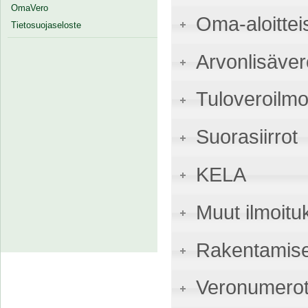
OmaVero
Oma-aloittei
Tietosuojaseloste
Arvonlisäver
Tuloveroilmo
Suorasiirrot
KELA
Muut ilmoitu
Rakentamise
Veronumerot