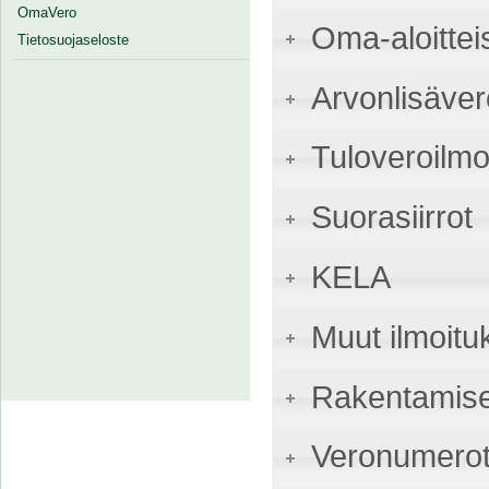
OmaVero
Oma-aloittei
Tietosuojaseloste
Arvonlisäver
Tuloveroilmo
Suorasiirrot
KELA
Muut ilmoitu
Rakentamise
Veronumerot