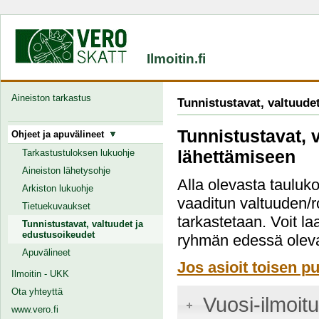
Ilmoitin.fi
Aineiston tarkastus
Tunnistustavat, valtuude
Tunnistustavat, 
Ohjeet ja apuvälineet
lähettämiseen
Tarkastustuloksen lukuohje
Aineiston lähetysohje
Alla olevasta tauluko
Arkiston lukuohje
vaaditun valtuuden/r
Tietuekuvaukset
tarkastetaan. Voit la
Tunnistustavat, valtuudet ja
edustusoikeudet
ryhmän edessä oleva
Apuvälineet
Jos asioit toisen pu
Ilmoitin - UKK
Ota yhteyttä
Vuosi-ilmoit
www.vero.fi