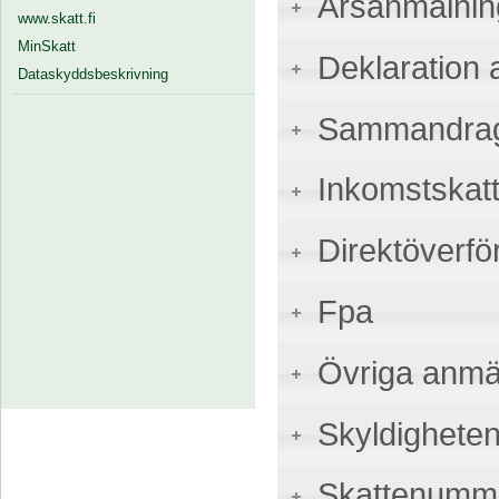
Årsanmälnin
www.skatt.fi
MinSkatt
Deklaration a
Dataskyddsbeskrivning
Sammandrags
Inkomstskatt
Direktöverfö
Fpa
Övriga anmä
Skyldigheten
Skattenumme