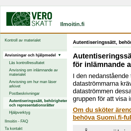
Ilmoitin.fi
Kontroll av materialet
Autentiseringssätt, behö
Autentiseringssä
Anvisningar och hjälpmedel
för inlämnande a
Läs kontrollresultatet
Anvisning om inlämnande av
materialet
I den nedanstående t
Anvisning om hur man läser
dataströmmarna kräve
arkivet
dataströmmen dessa k
Postbeskrivningar
gruppen för att visa 
Autentiseringssätt, behörigheter
och representationsrätter
Om du sköter ärend
Hjälpverktyg
behöva Suomi.fi-fu
Ilmoitin - FAQ
Ta kontakt