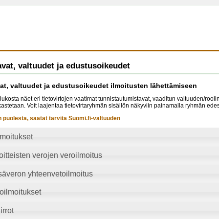
vat, valtuudet ja edustusoikeudet
at, valtuudet ja edustusoikeudet ilmoitusten lähettämiseen
lukosta näet eri tietovirtojen vaatimat tunnistautumistavat, vaaditun valtuuden/rool
arkastetaan. Voit laajentaa tietovirtaryhmän sisällön näkyviin painamalla ryhmän edes
n puolesta, saatat tarvita Suomi.fi-valtuuden
lmoitukset
itteisten verojen veroilmoitus
säveron yhteenvetoilmoitus
oilmoitukset
irrot