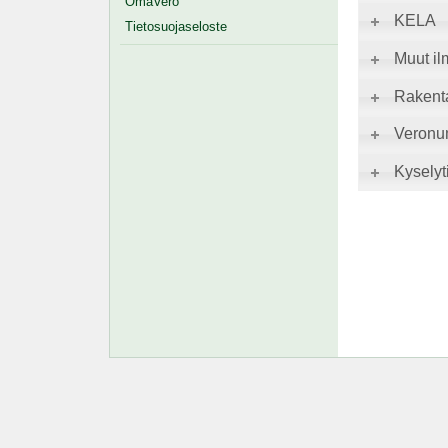
OmaVero
KELA
Tietosuojaseloste
Muut il
Rakent
Veronu
Kyselyti