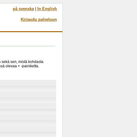
på svenska
|
In English
Kirjaudu palveluun
in sekä sen, mistä kohdasta
sä olevaa + -painiketta.