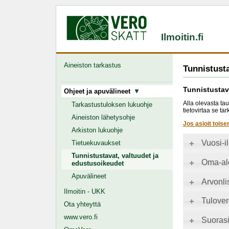
Ilmoitin.fi
Aineiston tarkastus
Tunnistusta
Tunnistustav
Ohjeet ja apuvälineet
Alla olevasta tau
Tarkastustuloksen lukuohje
tietovirtaa se t
Aineiston lähetysohje
Jos asioit toise
Arkiston lukuohje
Vuosi-i
Tietuekuvaukset
Tunnistustavat, valtuudet ja
Oma-alo
edustusoikeudet
Apuvälineet
Arvonli
Ilmoitin - UKK
Tulover
Ota yhteyttä
www.vero.fi
Suorasi