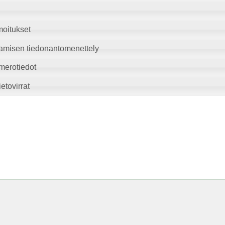
moitukset
amisen tiedonantomenettely
merotiedot
etovirrat