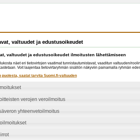
vat, valtuudet ja edustusoikeudet
at, valtuudet ja edustusoikeudet ilmoitusten lähettämiseen
lukosta näet eri tietovirtojen vaatimat tunnistautumistavat, vaaditun valtuuden/rool
arkastetaan. Voit laajentaa tietovirtaryhmän sisällön näkyviin painamalla ryhmän edes
n puolesta, saatat tarvita Suomi.fi-valtuuden
lmoitukset
itteisten verojen veroilmoitus
säveron yhteenvetoilmoitus
oilmoitukset
irrot