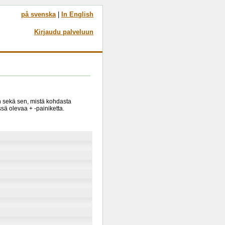
på svenska
|
In English
Kirjaudu palveluun
in sekä sen, mistä kohdasta
sä olevaa + -painiketta.