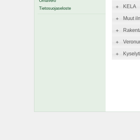
OmaVero
KELA
Tietosuojaseloste
Muut il
Rakent
Veronu
Kyselyti