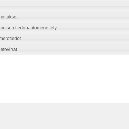
moitukset
amisen tiedonantomenettely
merotiedot
etovirrat