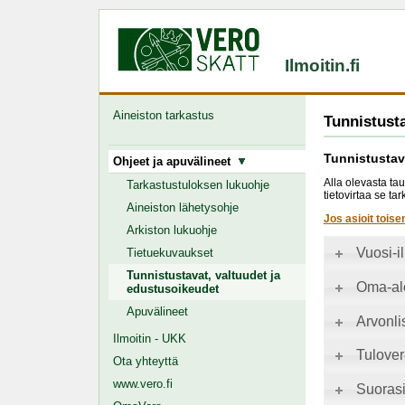
Ilmoitin.fi
Aineiston tarkastus
Tunnistusta
Tunnistustav
Ohjeet ja apuvälineet
Alla olevasta tau
Tarkastustuloksen lukuohje
tietovirtaa se t
Aineiston lähetysohje
Jos asioit toise
Arkiston lukuohje
Vuosi-i
Tietuekuvaukset
Tunnistustavat, valtuudet ja
Oma-alo
edustusoikeudet
Apuvälineet
Arvonli
Ilmoitin - UKK
Tulover
Ota yhteyttä
www.vero.fi
Suorasi