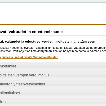
vat, valtuudet ja edustusoikeudet
at, valtuudet ja edustusoikeudet ilmoitusten lähettämiseen
lukosta näet eri tietovirtojen vaatimat tunnistautumistavat, vaaditun valtuuden/rool
arkastetaan. Voit laajentaa tietovirtaryhmän sisällön näkyviin painamalla ryhmän edes
n puolesta, saatat tarvita Suomi.fi-valtuuden
lmoitukset
itteisten verojen veroilmoitus
säveron yhteenvetoilmoitus
oilmoitukset
irrot