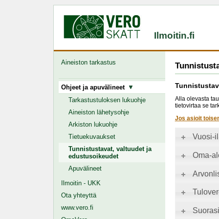
Ilmoitin.fi
Aineiston tarkastus
Tunnistusta
Tunnistustav
Ohjeet ja apuvälineet
Alla olevasta tau
Tarkastustuloksen lukuohje
tietovirtaa se t
Aineiston lähetysohje
Jos asioit toise
Arkiston lukuohje
Vuosi-i
Tietuekuvaukset
Tunnistustavat, valtuudet ja
Oma-alo
edustusoikeudet
Apuvälineet
Arvonli
Ilmoitin - UKK
Tulover
Ota yhteyttä
www.vero.fi
Suorasi