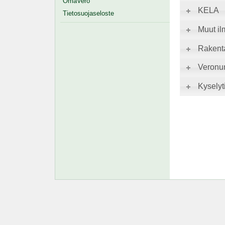
OmaVero
KELA
Tietosuojaseloste
Muut il
Rakent
Veronu
Kyselyti