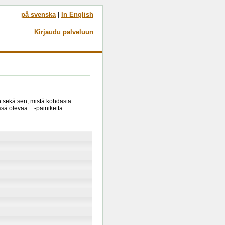
på svenska
|
In English
Kirjaudu palveluun
in sekä sen, mistä kohdasta
sä olevaa + -painiketta.