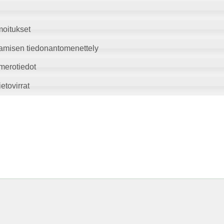
moitukset
amisen tiedonantomenettely
merotiedot
etovirrat