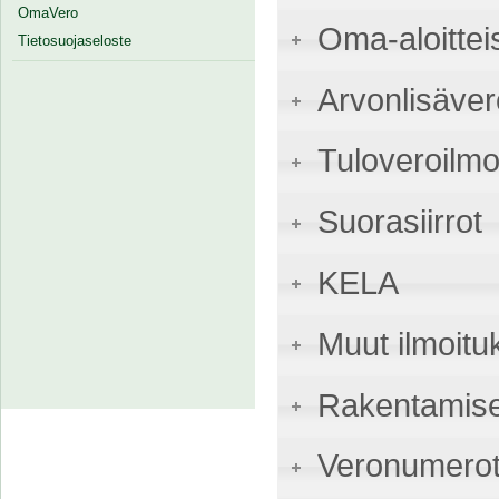
OmaVero
Oma-aloittei
Tietosuojaseloste
Arvonlisäver
Tuloveroilmo
Suorasiirrot
KELA
Muut ilmoitu
Rakentamise
Veronumerot