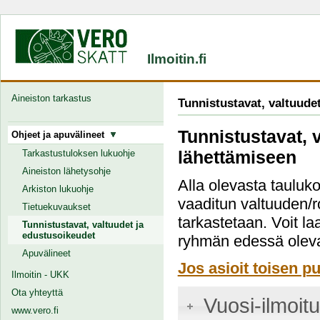
Ilmoitin.fi
Aineiston tarkastus
Tunnistustavat, valtuude
Tunnistustavat, 
Ohjeet ja apuvälineet
lähettämiseen
Tarkastustuloksen lukuohje
Aineiston lähetysohje
Alla olevasta tauluko
Arkiston lukuohje
vaaditun valtuuden/r
Tietuekuvaukset
tarkastetaan. Voit la
Tunnistustavat, valtuudet ja
edustusoikeudet
ryhmän edessä oleva
Apuvälineet
Jos asioit toisen pu
Ilmoitin - UKK
Ota yhteyttä
Vuosi-ilmoit
www.vero.fi