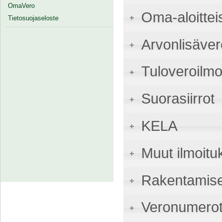
OmaVero
Oma-aloittei
Tietosuojaseloste
Arvonlisäver
Tuloveroilmo
Suorasiirrot
KELA
Muut ilmoitu
Rakentamise
Veronumerot