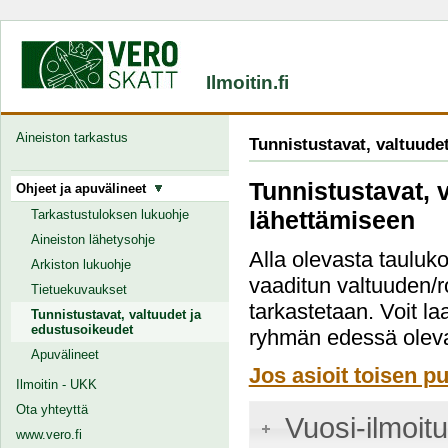
Ilmoitin.fi
Aineiston tarkastus
Tunnistustavat, valtuude
Tunnistustavat, 
Ohjeet ja apuvälineet
lähettämiseen
Tarkastustuloksen lukuohje
Aineiston lähetysohje
Alla olevasta tauluko
Arkiston lukuohje
vaaditun valtuuden/r
Tietuekuvaukset
tarkastetaan. Voit la
Tunnistustavat, valtuudet ja
edustusoikeudet
ryhmän edessä oleva
Apuvälineet
Jos asioit toisen pu
Ilmoitin - UKK
Ota yhteyttä
Vuosi-ilmoit
www.vero.fi