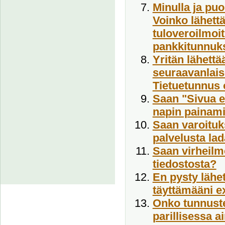
Minulla ja puo
Voinko lähett
tuloveroilmoit
pankkitunnuk
Yritän lähettä
seuraavanlais
Tietuetunnus o
Saan "Sivua ei
napin painami
Saan varoituks
palvelusta lad
Saan virheilm
tiedostosta?
En pysty lähet
täyttämääni e
Onko tunnuste
parillisessa a