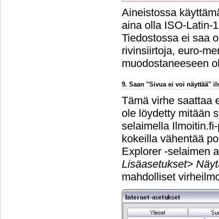
Aineistossa käyttämä
aina olla ISO-Latin-
Tiedostossa ei saa ol
rivinsiirtoja, euro-m
muodostaneeseen o
9. Saan "Sivua ei voi näyttää" 
Tämä virhe saattaa e
ole löydetty mitään s
selaimella Ilmoitin.f
kokeilla vähentää po
Explorer -selaimen a
Lisäasetukset> Näyt
mahdolliset virheilmo