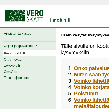
Ilmoitin.fi
Aineiston tarkastus
Usein kysytyt kysymykse
Tälle sivulle on koott
Ohjeet ja apuvälineet
kysymyksiin.
Ilmoitin - UKK
Ota yhteyttä
www.vero.fi
Onko palvelus
OmaVero
Miten saan ty
Tietosuojaseloste
Voinko lähett
Voinko korjata
Poistunut
Voinko lähett
metsätalouden