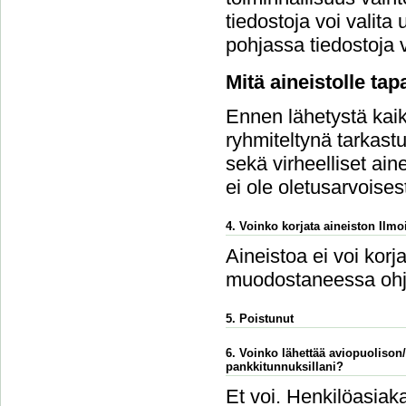
tiedostoja voi vali
pohjassa tiedostoja v
Mitä aineistolle ta
Ennen lähetystä kaikk
ryhmiteltynä tarkastu
sekä virheelliset ain
ei ole oletusarvoises
4. Voinko korjata aineiston Ilmoi
Aineistoa ei voi korj
muodostaneessa ohj
5. Poistunut
6. Voinko lähettää aviopuolison
pankkitunnuksillani?
Et voi. Henkilöasiaka