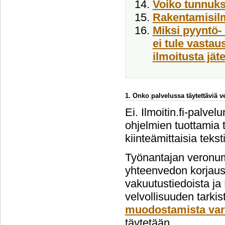
Voiko tunnukse
Rakentamisil
Miksi pyyntö- 
ei tule vasta
ilmoitusta jät
1. Onko palvelussa täytettäviä 
Ei. Ilmoitin.fi-palvel
ohjelmien tuottamia t
kiinteämittaisia tekst
Työnantajan veronum
yhteenvedon korjausi
vakuutustiedoista ja
velvollisuuden tarki
muodostamista var
täytetään.