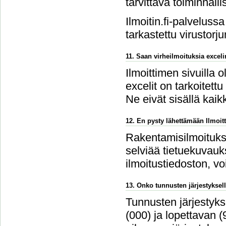
tarvittava toiminnalli
Ilmoitin.fi-palvelussa
tarkastettu virustorju
11. Saan virheilmoituksia excel
Ilmoittimen sivuilla 
excelit on tarkoitettu
Ne eivät sisällä kaikk
12. En pysty lähettämään Ilmoitt
Rakentamisilmoitukse
selviää tietuekuvauks
ilmoitustiedoston, v
13. Onko tunnusten järjestyksell
Tunnusten järjestykse
(000) ja lopettavan 