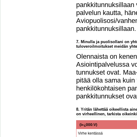
pankkitunnuksillaan 
palvelun kautta, häne
Aviopuolisosi/vanhem
pankkitunnuksillaan.
7. Minulla ja puolisollani on y
tuloveroilmoitukset meidän yht
Olennaista on kenen 
Asiointipalvelussa vo
tunnukset ovat. Maa-
pitää olla sama kuin
henkilökohtaisen pan
pankkitunnukset ovat
8. Yritän lähettää oikeellista a
on virheellinen, tarkista oikeinki
(ï»¿000:V)
Virhe kentässä