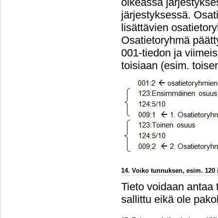
oikeassa järjestykse
järjestyksessä. Osa
lisättävien osatieto
Osatietoryhmä päätt
001-tiedon ja viimei
toisiaan (esim. tois
14. Voiko tunnuksen, esim. 120 i
Tieto voidaan antaa 
sallittu eikä ole pakol