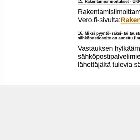
15. Rakentamisilmoitukset - UK
Rakentamisilmoittami
Vero.fi-sivulta:
Raken
16. Miksi pyyntö- raksi- tai taus
sähköpostiosoite on annettu ilm
Vastauksen hylkäämi
sähköpostipalvelimien
lähettäjältä tulevia s