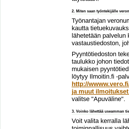
2. Miten saan työntekijälle ver
Työnantajan veronume
kautta tietuekuvauks
lähetetään palvelun 
vastaustiedoston, jo
Pyyntötiedoston teke
taulukko johon tiedo
mukaisen pyyntötiedo
löytyy Ilmoitin.fi -pa
http://wwww.vero.fi
ja muut ilmoitukset
valitse "Apuväline".
3. Voinko lähettää useamman tie
Voit valita kerralla l
toiminnallisuus vai