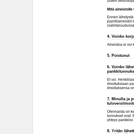
(usein tiedostoj
Mitä aineistolle
Ennen lähetystä k
pyyntöaineistot s
(valintaruudussa 
4. Voinko korja
Aineistoa ei voi
5. Poistunut
6. Voinko lähe
pankkitunnuks
Et voi. Henkilöa
ilmoituksiaan pa
ilmoituksensa om
7. Minulla ja 
tuloveroilmoit
Olennaista on ke
tunnukset ovat. 
yhteys pankkiisi
8. Yritän lähe