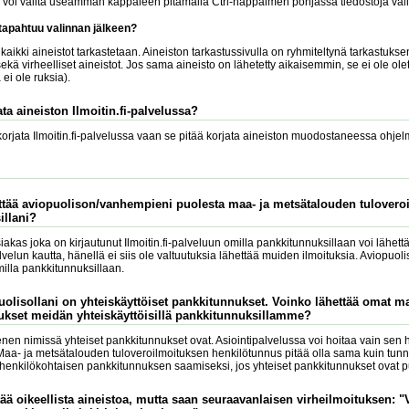
a voi valita useamman kappaleen pitämällä Ctrl-näppäimen pohjassa tiedostoja vali
 tapahtuu valinnan jälkeen?
aikki aineistot tarkastetaan. Aineiston tarkastussivulla on ryhmiteltynä tarkastuksen
ekä virheelliset aineistot. Jos sama aineisto on lähetetty aikaisemmin, se ei ole ole
ei ole ruksia).
ta aineiston Ilmoitin.fi-palvelussa?
 korjata Ilmoitin.fi-palvelussa vaan se pitää korjata aineiston muodostaneessa ohjel
ttää aviopuolison/vanhempieni puolesta maa- ja metsätalouden tuloveroi
illani?
siakas joka on kirjautunut Ilmoitin.fi-palveluun omilla pankkitunnuksillaan voi lähet
lvelun kautta, hänellä ei siis ole valtuutuksia lähettää muiden ilmoituksia. Aviopuo
illa pankkitunnuksillaan.
puolisollani on yhteiskäyttöiset pankkitunnukset. Voinko lähettää omat m
ukset meidän yhteiskäyttöisillä pankkitunnuksillamme?
nen nimissä yhteiset pankkitunnukset ovat. Asiointipalvelussa voi hoitaa vain sen h
Maa- ja metsätalouden tuloveroilmoituksen henkilötunnus pitää olla sama kuin tun
 henkilökohtaisen pankkitunnuksen saamiseksi, jos yhteiset pankkitunnukset ovat p
ttää oikeellista aineistoa, mutta saan seuraavanlaisen virheilmoituksen: 