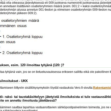
itää olla oikeassa järjestyksessä eli 009 juokseva numerointi juoksevassa järjest
on annetaan lisättävien osatietoryhmien määrä (esim. 001:2 = kaksi osatietoryhmää
ietoryhmän alussa annetun 001-tiedon ja viimeisen osatietoryhmän 009-tiedon num
atietoryhmän jälkeen 009:2).
uksen, esim. 120 ilmoittaa tyhjänä (120: )?
aa tyhjänä vain, jos se on tietuekuvauksessa erikseen sallittu eikä ole pakollinen ti
silmoitukset - UKK
amiseen liittyviin sisältökysymyksiin löydät vastauksia Vero.fi-sivulta:
Rakentamisi
ö- raksi- tai taustakäsittelyyn jätetyistä ilmoituksista ei tule vastaussäh
te on annettu ilmoitusta jätettäessä?
äminen saattaa tapahtua vastaanottavien sähköpostipalvelimien toimesta, jos ne eivä
via sähköposteja turvalliseksi.