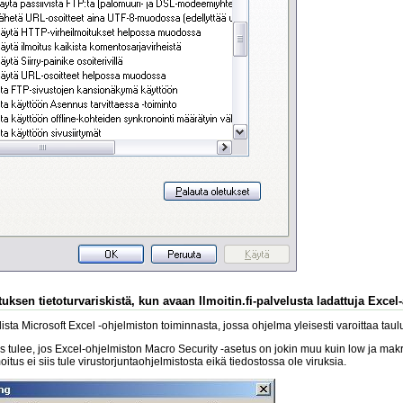
uksen tietoturvariskistä, kun avaan Ilmoitin.fi-palvelusta ladattuja Excel
sta Microsoft Excel -ohjelmiston toiminnasta, jossa ohjelma yleisesti varoittaa tau
s tulee, jos Excel-ohjelmiston Macro Security -asetus on jokin muu kuin low ja makroj
lmoitus ei siis tule virustorjuntaohjelmistosta eikä tiedostossa ole viruksia.