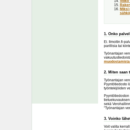
Voiko 
Raken
Miksi 
sähköp
1. Onko palvel
Ei. Ilmoitin.fi-p
parillisia tai kii
Työnantajan vero
vakuutustiedoist
muodostamista 
2. Miten saan 
Työnantajan vero
Pyyntötiedosto l
työntekijöiden v
Pyyntötiedoston 
tietuekuvauksen 
sekä Verohallinn
"Työnantajan ve
3. Voinko lähe
Voit valita kerr