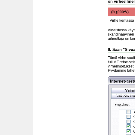
on virheellinen
(ï»¿000:V)
Virhe kentässä
Aineistossa käyt
skandinaavinen m
aiheuttaja on k
9. Saan "Sivua
Tämä virhe saatta
tullut Firefox-se
virheilmoitukset
Pyydämme lähettä