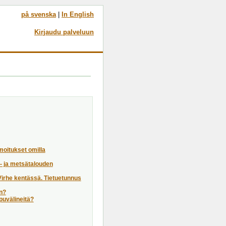
på svenska
|
In English
Kirjaudu palveluun
moitukset omilla
a- ja metsätalouden
"Virhe kentässä. Tietuetunnus
en?
apuvälineitä?