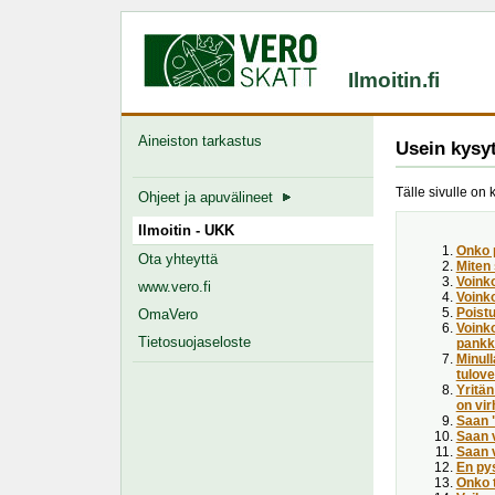
Ilmoitin.fi
Aineiston tarkastus
Usein kysy
Tälle sivulle on 
Ohjeet ja apuvälineet
Ilmoitin - UKK
Onko 
Ota yhteyttä
Miten
Voink
www.vero.fi
Voinko
Poist
OmaVero
Voinko
Tietosuojaseloste
pankki
Minull
tulove
Yritän
on vir
Saan "
Saan v
Saan 
En pys
Onko t