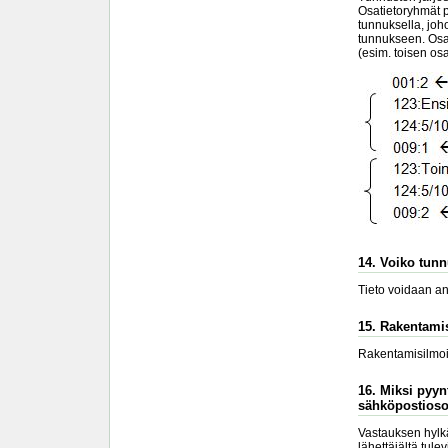
Osatietoryhmät p
tunnuksella, joh
tunnukseen. Osat
(esim. toisen os
14. Voiko tunn
Tieto voidaan ant
15. Rakentami
Rakentamisilmoitt
16. Miksi pyynt
sähköpostiosoi
Vastauksen hylkä
lähettäjältä tule