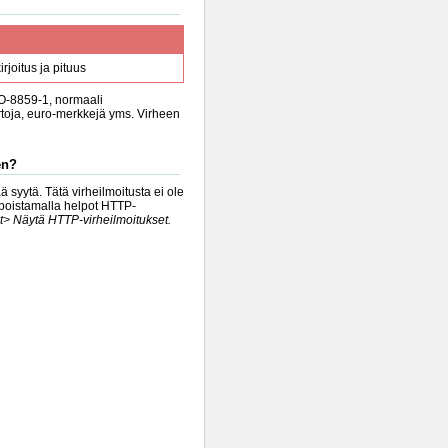
rjoitus ja pituus
SO-8859-1, normaali
irtoja, euro-merkkejä yms. Virheen
en?
 syytä. Tätä virheilmoitusta ei ole
ä poistamalla helpot HTTP-
t> Näytä HTTP-virheilmoitukset.