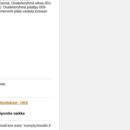
yksessä. Osatietoryhmä alkaa 001-
). Osatietoryhmä päättyy 009-
erointi pitää vastata toisiaan
eto.
lmoitukset - UKK
köpostia vaikka
t koe esim. 'noreply.ilmoitin.fi'