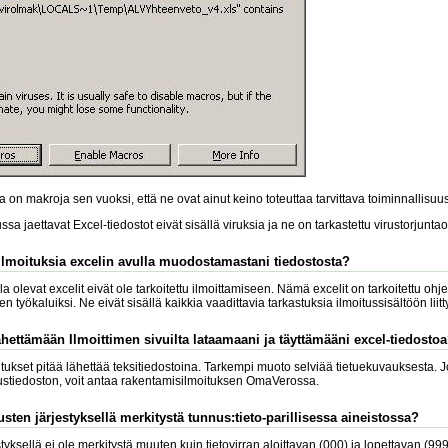
 on makroja sen vuoksi, että ne ovat ainut keino toteuttaa tarvittava toiminnallisuus
lussa jaettavat Excel-tiedostot eivät sisällä viruksia ja ne on tarkastettu virustorjuntao
ilmoituksia excelin avulla muodostamastani tiedostosta?
lla olevat excelit eivät ole tarkoitettu ilmoittamiseen. Nämä excelit on tarkoitettu ohje
n työkaluiksi. Ne eivät sisällä kaikkia vaadittavia tarkastuksia ilmoitussisältöön liitt
ähettämään Ilmoittimen sivuilta lataamaani ja täyttämääni excel-tiedosto
ukset pitää lähettää teksitiedostoina. Tarkempi muoto selviää tietuekuvauksesta. Jo
itustiedoston, voit antaa rakentamisilmoituksen OmaVerossa.
sten järjestyksellä merkitystä tunnus:tieto-parillisessa aineistossa?
yksellä ei ole merkitystä muuten kuin tietovirran aloittavan (000) ja lopettavan (99