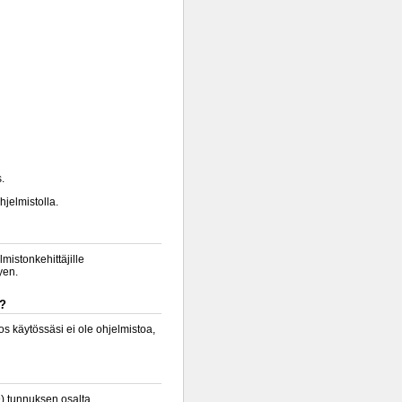
.
hjelmistolla.
lmistonkehittäjille
yen.
a?
s käytössäsi ei ole ohjelmistoa,
9) tunnuksen osalta.