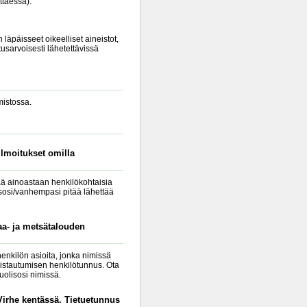
ttaessa).
 läpäisseet oikeelliset aineistot,
tusarvoisesti lähetettävissä
mistossa.
lmoitukset omilla
tää ainoastaan henkilökohtaisia
lisosi/vanhempasi pitää lähettää
aa- ja metsätalouden
enkilön asioita, jonka nimissä
nistautumisen henkilötunnus. Ota
uolisosi nimissä.
"Virhe kentässä. Tietuetunnus