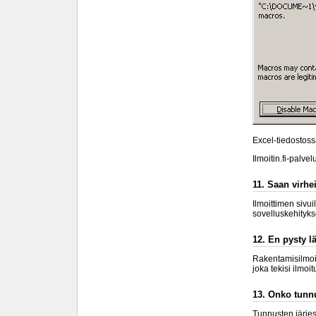
Excel-tiedostossa
Ilmoitin.fi-palve
11. Saan virhe
Ilmoittimen sivui
sovelluskehitykse
12. En pysty l
Rakentamisilmoit
joka tekisi ilmo
13. Onko tunnu
Tunnusten järjest