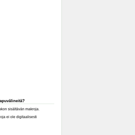
-apuvälineitä?
lukon sisältävän makroja.
a ei ole digitaalisesti