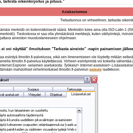
, tarkista oikeinkirjoitus ja pituus."
Asiakastunnus
Tietuetunnus on virheellinen, tarkasta oikeinki
tämäsi merkistö on todennäköisesti väärä. Merkistön tulee aina olla ISO-Latin-1 (I
erkistö). Tiedostossa ei saa olla ylimääräisiä merkkejä, kuten välilyöntejä, rivinsi
orjattava aineiston muodostaneeseen ohjelmaan.
 ei voi näyttää" ilmoituksen "Tarkasta aineisto" -napin painamisen jälke
a esiintyä Ilmoitin.fi-palvelussa, eikä sen ilmenemiseen ole löydetty mitään selkeää
laimella Ilmoitin.fi-palvelua käytettäessä. Virheen esiintymistä voi kokeilla vähentä
 Internet Explorer -selaimen asetuksista:
Työkalut> Internet asetukset> Lisäasetukse
mään mahdolliset virheilmoitukset Ilmoitin.fi-palvelun
palaute
laatikkoon.