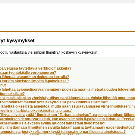
tyt kysymykset
koottu vastauksia yleisimpiin Ilmoitin.fi koskeviin kysymyksiin.
palvelussa täytettäviä verkkolomakkeita?
 saan työntekijälle veronumeron?
o lähettää useamman tiedoston kerralla?
 korjata aineiston Ilmoitin.fi-palvelussa?
unut
 lähettää aviopuolison/vanhempieni puolesta maa- ja metsätalouden tuloveroil
tunnuksillani?
a ja puolisollani on yhteiskäyttöiset pankkitunnukset. Voinko lähettää omat ma
roilmoitukset meidän yhteiskäyttöisillä pankkitunnuksillamme?
 lähettää oikeellista aineistoa, mutta saan seuraavanlaisen virheilmoituksen: 
heellinen, tarkista oikeinkirjoitus ja pituus."
Sivua ei voi näyttää" ilmoituksen "Tarkasta aineisto" -napin painamisen jälke
aroituksen tietoturvariskistä, kun avaan Ilmoitin.fi-palvelusta ladattuja Excel-
virheilmoituksia excelin avulla muodostamastani tiedostosta?
ty lähettämään Ilmoittimen sivuilta lataamaani ja täyttämääni excel-tiedostoa?
unnusten järjestyksellä merkitystä tunnus:tieto-parillisessa aineistossa?