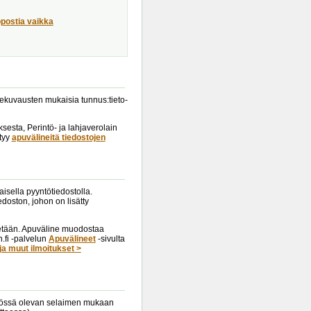
öpostia vaikka
tuekuvausten mukaisia tunnus:tieto-
esta, Perintö- ja lahjaverolain
ytyy
apuvälineitä tiedostojen
isella pyyntötiedostolla.
doston, johon on lisätty
tetään. Apuväline muodostaa
.fi -palvelun
Apuvälineet
-sivulta
ja muut ilmoitukset >
käytössä olevan selaimen mukaan