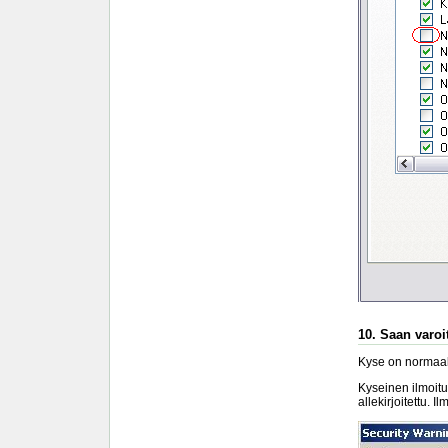
10. Saan varoit
Kyse on normaali
Kyseinen ilmoitu
allekirjoitettu. I