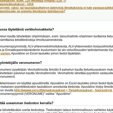
tunnuksen, esim. 120 ilmoittaa tyhjänä (120: )?
tamisilmoitukset - UKK
pyyntö- raksi- tai taustakäsittelyyn jätetyistä ilmoituksista ei tule vastaussähk
ostiosoite on annettu ilmoitusta jätettäessä?
ussa täytettäviä verkkolomakkeita?
alvelun kautta lähetetään ohjelmistojen, esim. taloushallinto-ohjelmien tuottamia tie
nteämittaisia tekstitiedostoja ilmoitusaineistoista.
numeropyynnöistä, ALV-yhteenvetoilmoituksesta, ALV-yhteenvedon korjausilmoituks
a ja Ennakkoperintärekisteriin kuulumisen tai alv-velvollisuuden tarkistamisesta lö
varten.
Apuväline on Excel-taulukko johon tiedot täytetään.
työntekijälle veronumeron?
numero pyydetään Verohallinnolta Ilmoitin.fi-palvelun kautta tietuekuvauksen muka
ähetetään palvelun kautta Verohallinnolle. Verohallinto lähettää pyyntöön vastaustie
eronumerot.
tekemiseen voi käyttää apuvälinettä. Apuväline on Excel-taulukko johon tiedot täy
mukaisen pyyntötiedoston taulukkoon annetuista tiedoista. Apuväline löytyy Ilmoitin
on sivulta
http://wwww.vero.fi/tietuekuvaukset > Tietuekuvaukset - Suorasiirrot 
ronumeropyynnöt (VERONUME)" valitse "Apuväline".
ttää useamman tiedoston kerralla?
alla lähetettäväksi useita tiedostoja. Tiedostojen lataus-toiminnallisuus vaihtelee 