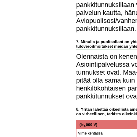
pankkitunnuksillaan 
palvelun kautta, häne
Aviopuolisosi/vanhem
pankkitunnuksillaan.
7. Minulla ja puolisollani on y
tuloveroilmoitukset meidän yht
Olennaista on kenen 
Asiointipalvelussa vo
tunnukset ovat. Maa-
pitää olla sama kuin
henkilökohtaisen pan
pankkitunnukset ovat
8. Yritän lähettää oikeellista a
on virheellinen, tarkista oikeinki
(ï»¿000:V)
Virhe kentässä