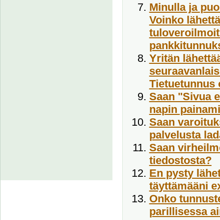
Minulla ja puo
Voinko lähett
tuloveroilmoit
pankkitunnuk
Yritän lähettä
seuraavanlais
Tietuetunnus o
Saan "Sivua ei
napin painami
Saan varoituks
palvelusta lad
Saan virheilm
tiedostosta?
En pysty lähet
täyttämääni e
Onko tunnuste
parillisessa a