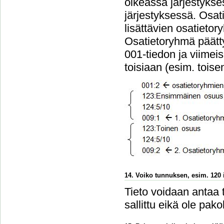
oikeassa järjestykse
järjestyksessä. Osa
lisättävien osatieto
Osatietoryhmä päätt
001-tiedon ja viimei
toisiaan (esim. tois
14. Voiko tunnuksen, esim. 120 i
Tieto voidaan antaa 
sallittu eikä ole pakol