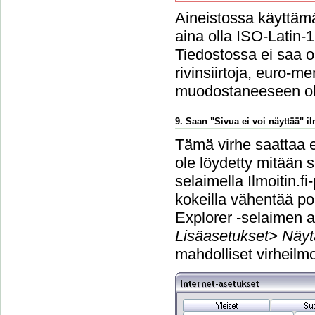
Aineistossa käyttämä
aina olla ISO-Latin-
Tiedostossa ei saa ol
rivinsiirtoja, euro-m
muodostaneeseen o
9. Saan "Sivua ei voi näyttää" 
Tämä virhe saattaa e
ole löydetty mitään s
selaimella Ilmoitin.f
kokeilla vähentää po
Explorer -selaimen a
Lisäasetukset> Näyt
mahdolliset virheilmo