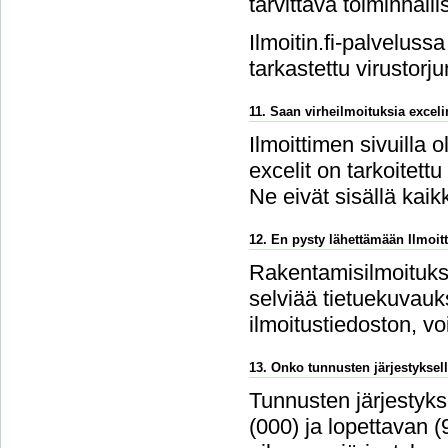
tarvittava toiminnalli
Ilmoitin.fi-palvelussa
tarkastettu virustorju
11. Saan virheilmoituksia excel
Ilmoittimen sivuilla 
excelit on tarkoitettu
Ne eivät sisällä kaikk
12. En pysty lähettämään Ilmoitt
Rakentamisilmoitukse
selviää tietuekuvauks
ilmoitustiedoston, v
13. Onko tunnusten järjestyksell
Tunnusten järjestykse
(000) ja lopettavan 