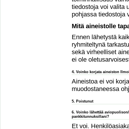
tiedostoja voi vali
pohjassa tiedostoja v
Mitä aineistolle ta
Ennen lähetystä kaikk
ryhmiteltynä tarkastu
sekä virheelliset ain
ei ole oletusarvoises
4. Voinko korjata aineiston Ilmoi
Aineistoa ei voi korj
muodostaneessa ohj
5. Poistunut
6. Voinko lähettää aviopuolison
pankkitunnuksillani?
Et voi. Henkilöasiaka