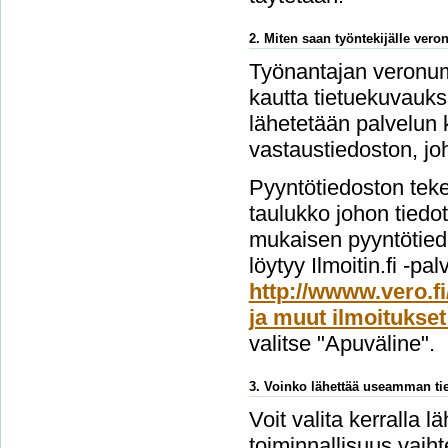
2. Miten saan työntekijälle ver
Työnantajan veronume
kautta tietuekuvauks
lähetetään palvelun 
vastaustiedoston, jo
Pyyntötiedoston teke
taulukko johon tiedo
mukaisen pyyntötiedo
löytyy Ilmoitin.fi -pa
http://wwww.vero.fi
ja muut ilmoitukset
valitse "Apuväline".
3. Voinko lähettää useamman tie
Voit valita kerralla l
toiminnallisuus vai