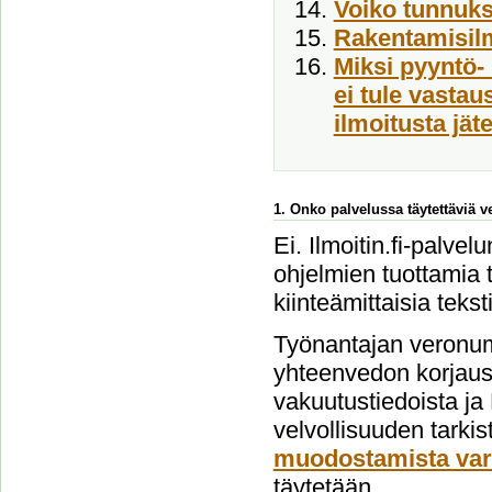
Voiko tunnukse
Rakentamisil
Miksi pyyntö- 
ei tule vasta
ilmoitusta jät
1. Onko palvelussa täytettäviä 
Ei. Ilmoitin.fi-palvel
ohjelmien tuottamia t
kiinteämittaisia tekst
Työnantajan veronum
yhteenvedon korjausi
vakuutustiedoista ja
velvollisuuden tarki
muodostamista var
täytetään.