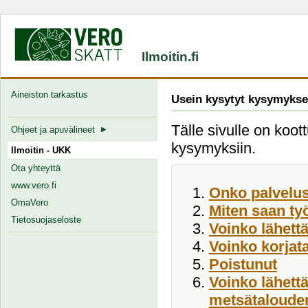
Ilmoitin.fi
Aineiston tarkastus
Usein kysytyt kysymykse
Tälle sivulle on koott
Ohjeet ja apuvälineet
kysymyksiin.
Ilmoitin - UKK
Ota yhteyttä
www.vero.fi
Onko palvelus
OmaVero
Miten saan ty
Tietosuojaseloste
Voinko lähett
Voinko korjata
Poistunut
Voinko lähett
metsätalouden