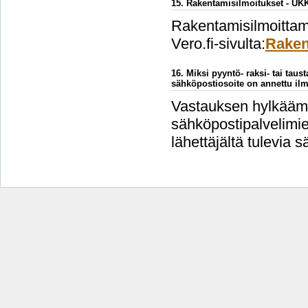
15. Rakentamisilmoitukset - UK
Rakentamisilmoittami
Vero.fi-sivulta:
Raken
16. Miksi pyyntö- raksi- tai taus
sähköpostiosoite on annettu ilm
Vastauksen hylkäämi
sähköpostipalvelimien
lähettäjältä tulevia s