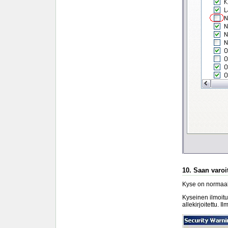
10. Saan varoit
Kyse on normaali
Kyseinen ilmoitu
allekirjoitettu. I