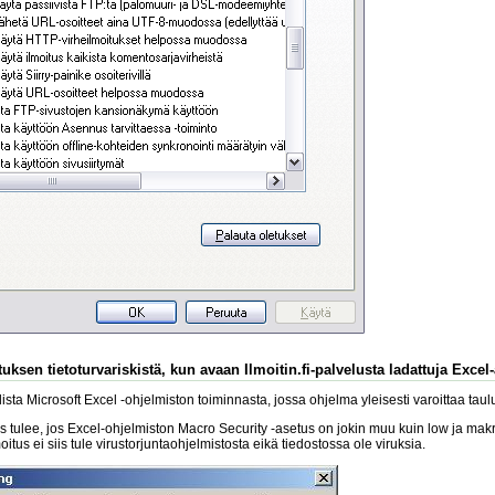
uksen tietoturvariskistä, kun avaan Ilmoitin.fi-palvelusta ladattuja Excel
sta Microsoft Excel -ohjelmiston toiminnasta, jossa ohjelma yleisesti varoittaa tau
s tulee, jos Excel-ohjelmiston Macro Security -asetus on jokin muu kuin low ja makroj
lmoitus ei siis tule virustorjuntaohjelmistosta eikä tiedostossa ole viruksia.