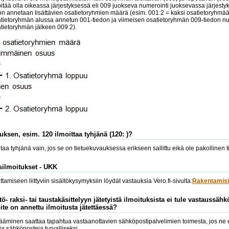
itää olla oikeassa järjestyksessä eli 009 juokseva numerointi juoksevassa järjest
on annetaan lisättävien osatietoryhmien määrä (esim. 001:2 = kaksi osatietoryhmää
ietoryhmän alussa annetun 001-tiedon ja viimeisen osatietoryhmän 009-tiedon num
atietoryhmän jälkeen 009:2).
uksen, esim. 120 ilmoittaa tyhjänä (120: )?
aa tyhjänä vain, jos se on tietuekuvauksessa erikseen sallittu eikä ole pakollinen ti
silmoitukset - UKK
amiseen liittyviin sisältökysymyksiin löydät vastauksia Vero.fi-sivulta:
Rakentamisi
ö- raksi- tai taustakäsittelyyn jätetyistä ilmoituksista ei tule vastaussäh
te on annettu ilmoitusta jätettäessä?
äminen saattaa tapahtua vastaanottavien sähköpostipalvelimien toimesta, jos ne eivä
via sähköposteja turvalliseksi.