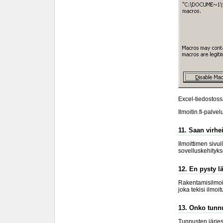
Excel-tiedostossa
Ilmoitin.fi-palve
11. Saan virhe
Ilmoittimen sivui
sovelluskehitykse
12. En pysty l
Rakentamisilmoit
joka tekisi ilmo
13. Onko tunnu
Tunnusten järjest