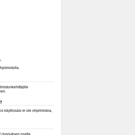
.
hjelmistolla.
lmistonkehittäjille
yen.
a?
s käytössäsi ei ole ohjelmistoa,
9) tunnuksen osalta.