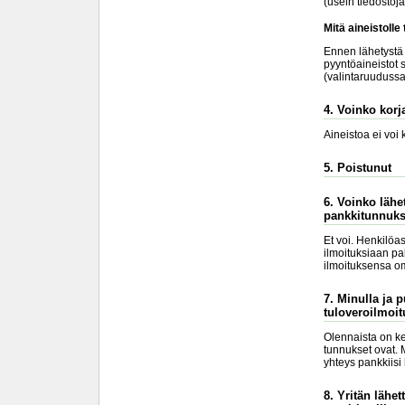
(usein tiedostoj
Mitä aineistolle
Ennen lähetystä k
pyyntöaineistot s
(valintaruudussa 
4. Voinko korja
Aineistoa ei voi
5. Poistunut
6. Voinko lähe
pankkitunnuks
Et voi. Henkilöa
ilmoituksiaan pa
ilmoituksensa om
7. Minulla ja 
tuloveroilmoit
Olennaista on ke
tunnukset ovat. 
yhteys pankkiisi
8. Yritän lähe