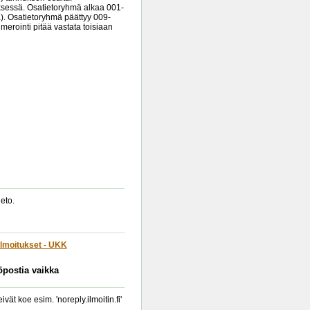
yksessä. Osatietoryhmä alkaa 001-
). Osatietoryhmä päättyy 009-
erointi pitää vastata toisiaan
eto.
lmoitukset - UKK
köpostia vaikka
t koe esim. 'noreply.ilmoitin.fi'