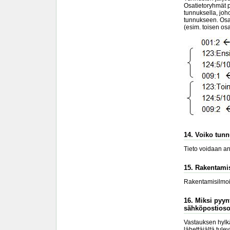
Osatietoryhmät p
tunnuksella, joh
tunnukseen. Osat
(esim. toisen os
14. Voiko tunn
Tieto voidaan ant
15. Rakentami
Rakentamisilmoitt
16. Miksi pyynt
sähköpostiosoi
Vastauksen hylkä
lähettäjältä tule