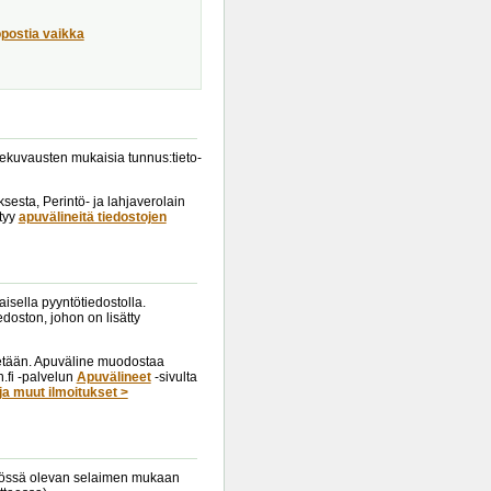
öpostia vaikka
tuekuvausten mukaisia tunnus:tieto-
esta, Perintö- ja lahjaverolain
ytyy
apuvälineitä tiedostojen
isella pyyntötiedostolla.
doston, johon on lisätty
tetään. Apuväline muodostaa
.fi -palvelun
Apuvälineet
-sivulta
ja muut ilmoitukset >
käytössä olevan selaimen mukaan