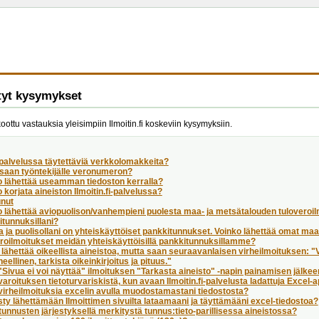
tyt kysymykset
koottu vastauksia yleisimpiin Ilmoitin.fi koskeviin kysymyksiin.
palvelussa täytettäviä verkkolomakkeita?
 saan työntekijälle veronumeron?
o lähettää useamman tiedoston kerralla?
 korjata aineiston Ilmoitin.fi-palvelussa?
unut
 lähettää aviopuolison/vanhempieni puolesta maa- ja metsätalouden tuloveroil
tunnuksillani?
a ja puolisollani on yhteiskäyttöiset pankkitunnukset. Voinko lähettää omat ma
roilmoitukset meidän yhteiskäyttöisillä pankkitunnuksillamme?
 lähettää oikeellista aineistoa, mutta saan seuraavanlaisen virheilmoituksen: 
heellinen, tarkista oikeinkirjoitus ja pituus."
Sivua ei voi näyttää" ilmoituksen "Tarkasta aineisto" -napin painamisen jälke
aroituksen tietoturvariskistä, kun avaan Ilmoitin.fi-palvelusta ladattuja Excel-
virheilmoituksia excelin avulla muodostamastani tiedostosta?
ty lähettämään Ilmoittimen sivuilta lataamaani ja täyttämääni excel-tiedostoa?
unnusten järjestyksellä merkitystä tunnus:tieto-parillisessa aineistossa?