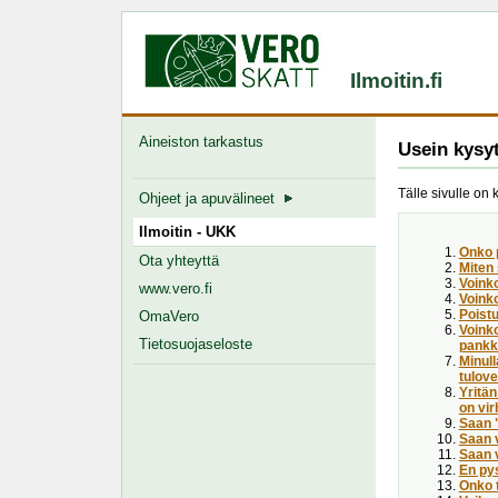
Ilmoitin.fi
Aineiston tarkastus
Usein kysy
Tälle sivulle on 
Ohjeet ja apuvälineet
Ilmoitin - UKK
Onko 
Ota yhteyttä
Miten
Voink
www.vero.fi
Voinko
Poist
OmaVero
Voinko
Tietosuojaseloste
pankki
Minull
tulove
Yritän
on vir
Saan "
Saan v
Saan 
En pys
Onko t