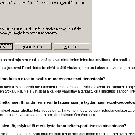
 on makroja sen vuoksi, että ne ovat ainut keino toteuttaa tarvittava toiminnallisuus
lussa jaettavat Excel-tiedostot eivät sisällä viruksia ja ne on tarkastettu virustorjuntao
ilmoituksia excelin avulla muodostamastani tiedostosta?
lla olevat excelit eivät ole tarkoitettu ilmoittamiseen. Nämä excelit on tarkoitettu ohje
n työkaluiksi. Ne eivät sisällä kaikkia vaadittavia tarkastuksia ilmoitussisältöön liitt
ähettämään Ilmoittimen sivuilta lataamaani ja täyttämääni excel-tiedosto
ukset pitää lähettää teksitiedostoina. Tarkempi muoto selviää tietuekuvauksesta. Jo
itustiedoston, voit antaa rakentamisilmoituksen OmaVerossa.
sten järjestyksellä merkitystä tunnus:tieto-parillisessa aineistossa?
yksellä ei ole merkitystä muuten kuin tietovirran aloittavan (000) ja lopettavan (99