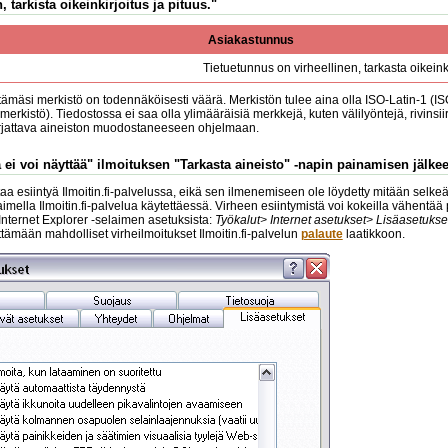
, tarkista oikeinkirjoitus ja pituus."
Asiakastunnus
Tietuetunnus on virheellinen, tarkasta oikeinki
tämäsi merkistö on todennäköisesti väärä. Merkistön tulee aina olla ISO-Latin-1 (I
erkistö). Tiedostossa ei saa olla ylimääräisiä merkkejä, kuten välilyöntejä, rivinsi
orjattava aineiston muodostaneeseen ohjelmaan.
 ei voi näyttää" ilmoituksen "Tarkasta aineisto" -napin painamisen jälke
a esiintyä Ilmoitin.fi-palvelussa, eikä sen ilmenemiseen ole löydetty mitään selkeää
laimella Ilmoitin.fi-palvelua käytettäessä. Virheen esiintymistä voi kokeilla vähentä
 Internet Explorer -selaimen asetuksista:
Työkalut> Internet asetukset> Lisäasetukse
mään mahdolliset virheilmoitukset Ilmoitin.fi-palvelun
palaute
laatikkoon.