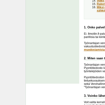
Voiko 
Raken
Miksi 
sähköp
1. Onko palvel
Ei. Ilmoitin.fi-p
parillisia tai kii
Työnantajan vero
vakuutustiedoist
muodostamista 
2. Miten saan 
Työnantajan vero
Pyyntötiedosto l
työntekijöiden v
Pyyntötiedoston 
tietuekuvauksen 
sekä Verohallinn
"Työnantajan ve
3. Voinko lähe
Voit valita kerr