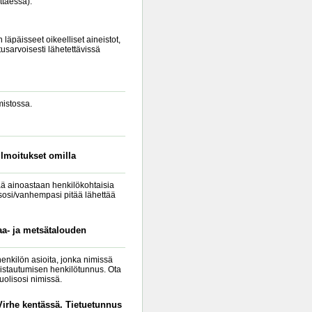
ttaessa).
 läpäisseet oikeelliset aineistot,
tusarvoisesti lähetettävissä
mistossa.
lmoitukset omilla
tää ainoastaan henkilökohtaisia
lisosi/vanhempasi pitää lähettää
aa- ja metsätalouden
enkilön asioita, jonka nimissä
nistautumisen henkilötunnus. Ota
uolisosi nimissä.
"Virhe kentässä. Tietuetunnus