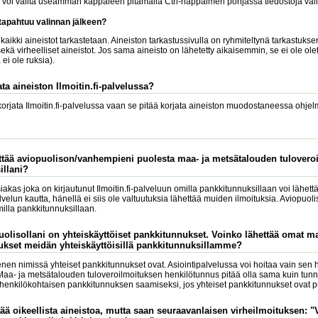
a voi valita useamman kappaleen pitämällä Ctrl-näppäimen pohjassa tiedostoja vali
 tapahtuu valinnan jälkeen?
aikki aineistot tarkastetaan. Aineiston tarkastussivulla on ryhmiteltynä tarkastuksen
ekä virheelliset aineistot. Jos sama aineisto on lähetetty aikaisemmin, se ei ole ole
ei ole ruksia).
ta aineiston Ilmoitin.fi-palvelussa?
 korjata Ilmoitin.fi-palvelussa vaan se pitää korjata aineiston muodostaneessa ohjel
ttää aviopuolison/vanhempieni puolesta maa- ja metsätalouden tuloveroi
illani?
siakas joka on kirjautunut Ilmoitin.fi-palveluun omilla pankkitunnuksillaan voi lähet
lvelun kautta, hänellä ei siis ole valtuutuksia lähettää muiden ilmoituksia. Aviopuo
illa pankkitunnuksillaan.
puolisollani on yhteiskäyttöiset pankkitunnukset. Voinko lähettää omat m
ukset meidän yhteiskäyttöisillä pankkitunnuksillamme?
nen nimissä yhteiset pankkitunnukset ovat. Asiointipalvelussa voi hoitaa vain sen h
Maa- ja metsätalouden tuloveroilmoituksen henkilötunnus pitää olla sama kuin tun
 henkilökohtaisen pankkitunnuksen saamiseksi, jos yhteiset pankkitunnukset ovat p
ttää oikeellista aineistoa, mutta saan seuraavanlaisen virheilmoituksen: 