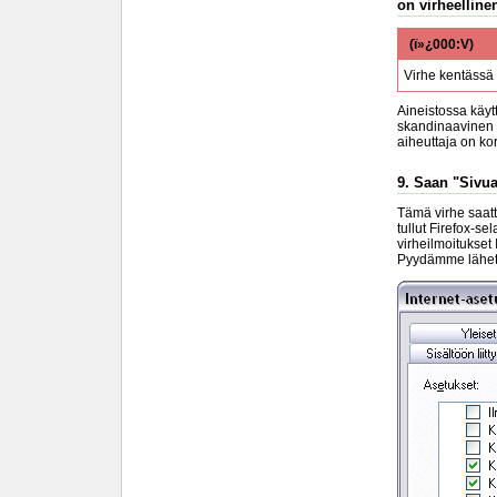
on virheellinen
(ï»¿000:V)
Virhe kentässä
Aineistossa käyt
skandinaavinen m
aiheuttaja on k
9. Saan "Sivua
Tämä virhe saatta
tullut Firefox-se
virheilmoitukset
Pyydämme lähettä