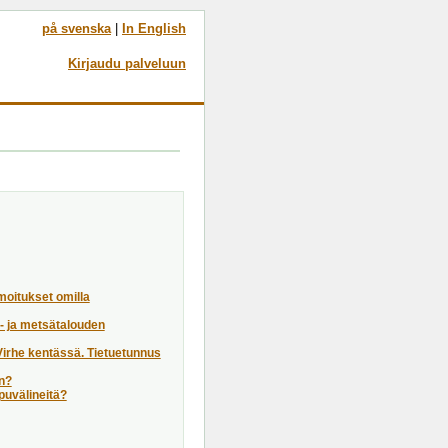
på svenska
|
In English
Kirjaudu palveluun
moitukset omilla
a- ja metsätalouden
"Virhe kentässä. Tietuetunnus
en?
apuvälineitä?