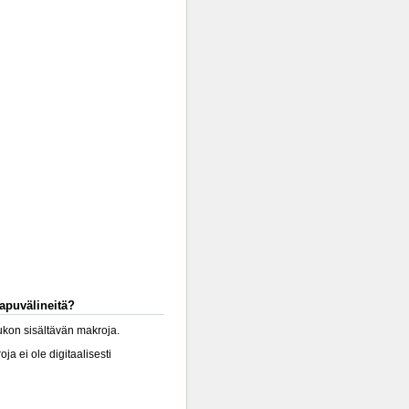
-apuvälineitä?
lukon sisältävän makroja.
a ei ole digitaalisesti