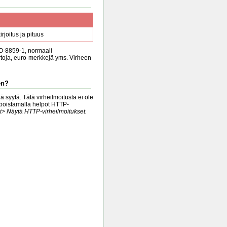
rjoitus ja pituus
SO-8859-1, normaali
irtoja, euro-merkkejä yms. Virheen
en?
 syytä. Tätä virheilmoitusta ei ole
ä poistamalla helpot HTTP-
t> Näytä HTTP-virheilmoitukset.