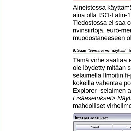
Aineistossa käyttämä
aina olla ISO-Latin-
Tiedostossa ei saa ol
rivinsiirtoja, euro-m
muodostaneeseen o
9. Saan "Sivua ei voi näyttää" 
Tämä virhe saattaa e
ole löydetty mitään s
selaimella Ilmoitin.f
kokeilla vähentää po
Explorer -selaimen a
Lisäasetukset> Näyt
mahdolliset virheilmo