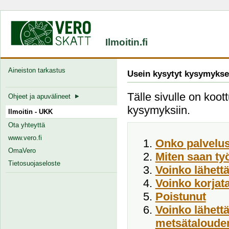
Ilmoitin.fi
Aineiston tarkastus
Usein kysytyt kysymykse
Tälle sivulle on koott
Ohjeet ja apuvälineet
kysymyksiin.
Ilmoitin - UKK
Ota yhteyttä
www.vero.fi
Onko palvelus
OmaVero
Miten saan ty
Tietosuojaseloste
Voinko lähett
Voinko korjata
Poistunut
Voinko lähett
metsätalouden