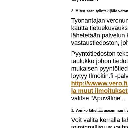
2. Miten saan työntekijälle ver
Työnantajan veronume
kautta tietuekuvauks
lähetetään palvelun 
vastaustiedoston, jo
Pyyntötiedoston teke
taulukko johon tiedo
mukaisen pyyntötiedo
löytyy Ilmoitin.fi -pa
http://wwww.vero.fi
ja muut ilmoitukset
valitse "Apuväline".
3. Voinko lähettää useamman tie
Voit valita kerralla l
toiminnallisuus vai