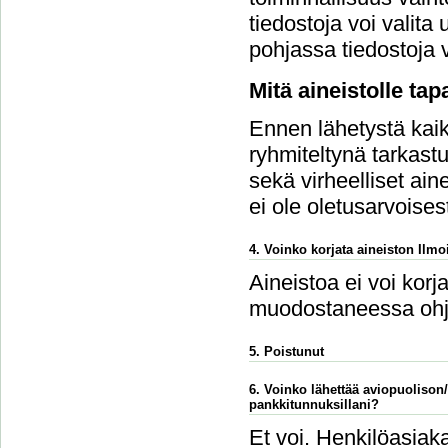
tiedostoja voi vali
pohjassa tiedostoja v
Mitä aineistolle ta
Ennen lähetystä kaikk
ryhmiteltynä tarkastu
sekä virheelliset ain
ei ole oletusarvoises
4. Voinko korjata aineiston Ilmoi
Aineistoa ei voi korj
muodostaneessa ohj
5. Poistunut
6. Voinko lähettää aviopuolison
pankkitunnuksillani?
Et voi. Henkilöasiaka