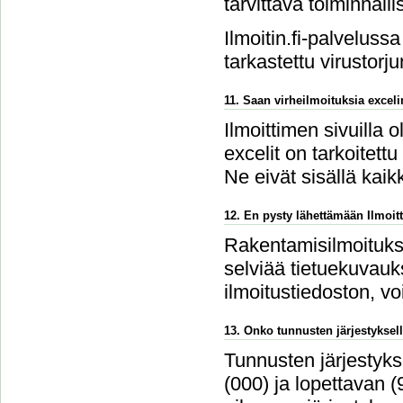
tarvittava toiminnalli
Ilmoitin.fi-palvelussa
tarkastettu virustorju
11. Saan virheilmoituksia excel
Ilmoittimen sivuilla 
excelit on tarkoitettu
Ne eivät sisällä kaikk
12. En pysty lähettämään Ilmoitt
Rakentamisilmoitukse
selviää tietuekuvauks
ilmoitustiedoston, v
13. Onko tunnusten järjestyksell
Tunnusten järjestykse
(000) ja lopettavan 