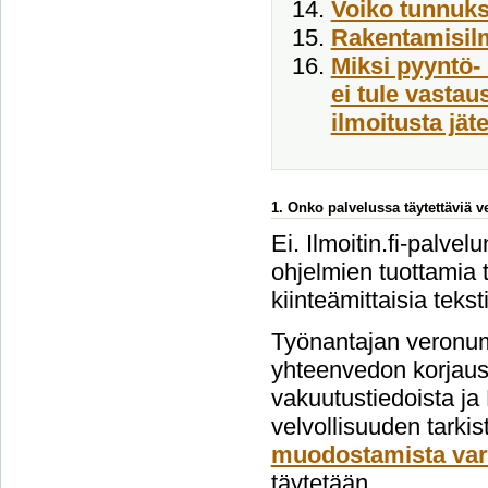
Voiko tunnukse
Rakentamisil
Miksi pyyntö- 
ei tule vasta
ilmoitusta jät
1. Onko palvelussa täytettäviä 
Ei. Ilmoitin.fi-palvel
ohjelmien tuottamia t
kiinteämittaisia tekst
Työnantajan veronum
yhteenvedon korjausi
vakuutustiedoista ja
velvollisuuden tarki
muodostamista var
täytetään.