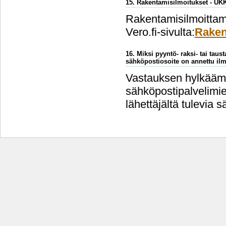
15. Rakentamisilmoitukset - UK
Rakentamisilmoittami
Vero.fi-sivulta:
Raken
16. Miksi pyyntö- raksi- tai taus
sähköpostiosoite on annettu ilm
Vastauksen hylkäämi
sähköpostipalvelimien
lähettäjältä tulevia s