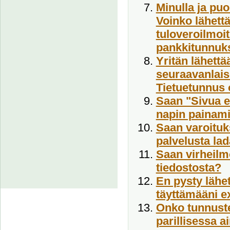
Minulla ja puo
Voinko lähett
tuloveroilmoit
pankkitunnuk
Yritän lähettä
seuraavanlais
Tietuetunnus o
Saan "Sivua ei
napin painami
Saan varoituks
palvelusta lad
Saan virheilm
tiedostosta?
En pysty lähet
täyttämääni e
Onko tunnuste
parillisessa a