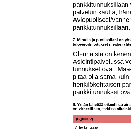
pankkitunnuksillaan 
palvelun kautta, häne
Aviopuolisosi/vanhem
pankkitunnuksillaan.
7. Minulla ja puolisollani on y
tuloveroilmoitukset meidän yht
Olennaista on kenen 
Asiointipalvelussa vo
tunnukset ovat. Maa-
pitää olla sama kuin
henkilökohtaisen pan
pankkitunnukset ovat
8. Yritän lähettää oikeellista a
on virheellinen, tarkista oikeinki
(ï»¿000:V)
Virhe kentässä