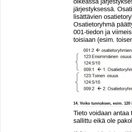
oikeassa järjestykse
järjestyksessä. Osa
lisättävien osatieto
Osatietoryhmä päätt
001-tiedon ja viimei
toisiaan (esim. tois
14. Voiko tunnuksen, esim. 120 i
Tieto voidaan antaa 
sallittu eikä ole pakol