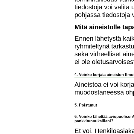
tiedostoja voi vali
pohjassa tiedostoja v
Mitä aineistolle ta
Ennen lähetystä kaikk
ryhmiteltynä tarkastu
sekä virheelliset ain
ei ole oletusarvoises
4. Voinko korjata aineiston Ilmoi
Aineistoa ei voi korj
muodostaneessa ohj
5. Poistunut
6. Voinko lähettää aviopuolison
pankkitunnuksillani?
Et voi. Henkilöasiaka