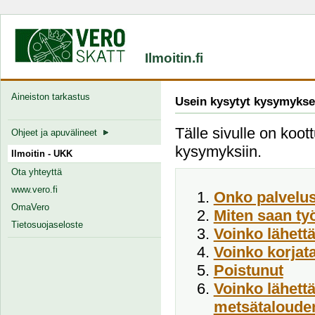
Ilmoitin.fi
Aineiston tarkastus
Usein kysytyt kysymykse
Tälle sivulle on koott
Ohjeet ja apuvälineet
kysymyksiin.
Ilmoitin - UKK
Ota yhteyttä
www.vero.fi
Onko palvelus
OmaVero
Miten saan ty
Tietosuojaseloste
Voinko lähett
Voinko korjata
Poistunut
Voinko lähett
metsätalouden