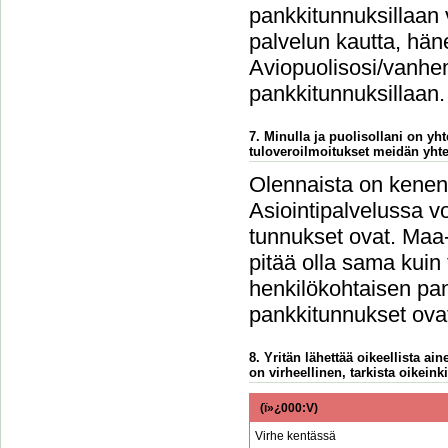
pankkitunnuksillaan 
palvelun kautta, häne
Aviopuolisosi/vanhem
pankkitunnuksillaan.
7. Minulla ja puolisollani on y
tuloveroilmoitukset meidän yht
Olennaista on kenen 
Asiointipalvelussa vo
tunnukset ovat. Maa-
pitää olla sama kuin
henkilökohtaisen pan
pankkitunnukset ovat
8. Yritän lähettää oikeellista a
on virheellinen, tarkista oikeinki
(ï»¿000:V)
Virhe kentässä