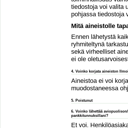
tiedostoja voi vali
pohjassa tiedostoja v
Mitä aineistolle ta
Ennen lähetystä kaikk
ryhmiteltynä tarkastu
sekä virheelliset ain
ei ole oletusarvoises
4. Voinko korjata aineiston Ilmoi
Aineistoa ei voi korj
muodostaneessa ohj
5. Poistunut
6. Voinko lähettää aviopuolison
pankkitunnuksillani?
Et voi. Henkilöasiaka