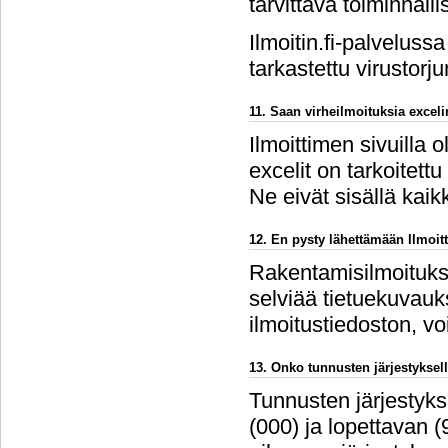
tarvittava toiminnalli
Ilmoitin.fi-palvelussa
tarkastettu virustorju
11. Saan virheilmoituksia excel
Ilmoittimen sivuilla 
excelit on tarkoitettu
Ne eivät sisällä kaikk
12. En pysty lähettämään Ilmoitt
Rakentamisilmoitukse
selviää tietuekuvauks
ilmoitustiedoston, v
13. Onko tunnusten järjestyksell
Tunnusten järjestykse
(000) ja lopettavan 