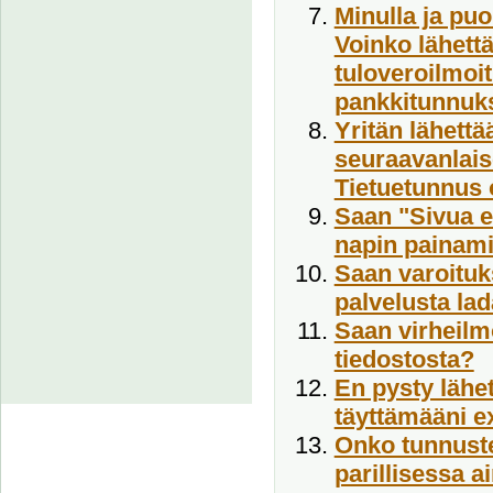
Minulla ja puo
Voinko lähett
tuloveroilmoit
pankkitunnuk
Yritän lähettä
seuraavanlais
Tietuetunnus o
Saan "Sivua ei
napin painami
Saan varoituks
palvelusta lad
Saan virheilm
tiedostosta?
En pysty lähet
täyttämääni e
Onko tunnuste
parillisessa a