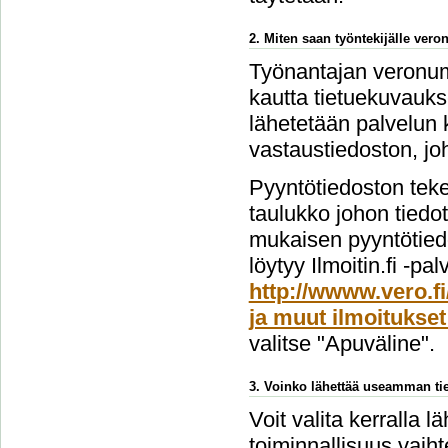
2. Miten saan työntekijälle ver
Työnantajan veronume
kautta tietuekuvauks
lähetetään palvelun 
vastaustiedoston, jo
Pyyntötiedoston teke
taulukko johon tiedo
mukaisen pyyntötiedo
löytyy Ilmoitin.fi -pa
http://wwww.vero.fi
ja muut ilmoitukset
valitse "Apuväline".
3. Voinko lähettää useamman tie
Voit valita kerralla l
toiminnallisuus vai