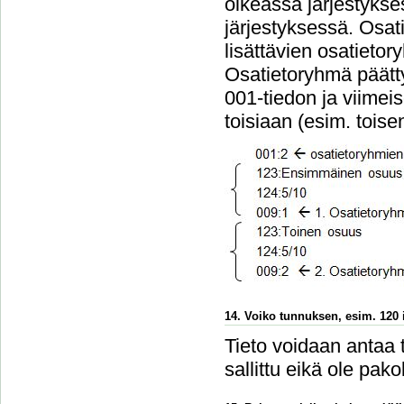
oikeassa järjestykse
järjestyksessä. Osa
lisättävien osatieto
Osatietoryhmä päätt
001-tiedon ja viimei
toisiaan (esim. tois
14. Voiko tunnuksen, esim. 120 i
Tieto voidaan antaa 
sallittu eikä ole pakol