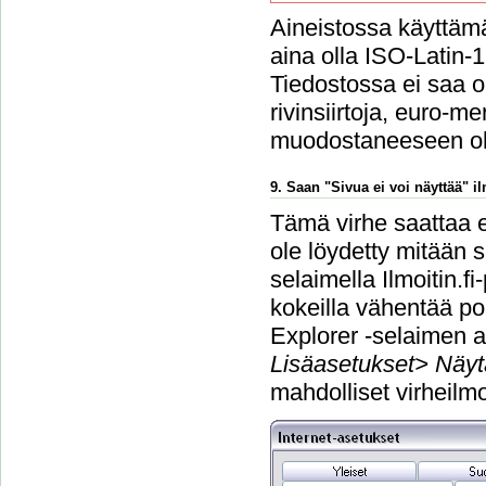
Aineistossa käyttämä
aina olla ISO-Latin-
Tiedostossa ei saa ol
rivinsiirtoja, euro-m
muodostaneeseen o
9. Saan "Sivua ei voi näyttää" 
Tämä virhe saattaa e
ole löydetty mitään s
selaimella Ilmoitin.f
kokeilla vähentää po
Explorer -selaimen a
Lisäasetukset> Näyt
mahdolliset virheilmo