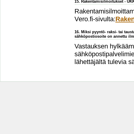
15. Rakentamisilmoitukset - UK
Rakentamisilmoittami
Vero.fi-sivulta:
Raken
16. Miksi pyyntö- raksi- tai taus
sähköpostiosoite on annettu ilm
Vastauksen hylkäämi
sähköpostipalvelimien
lähettäjältä tulevia s