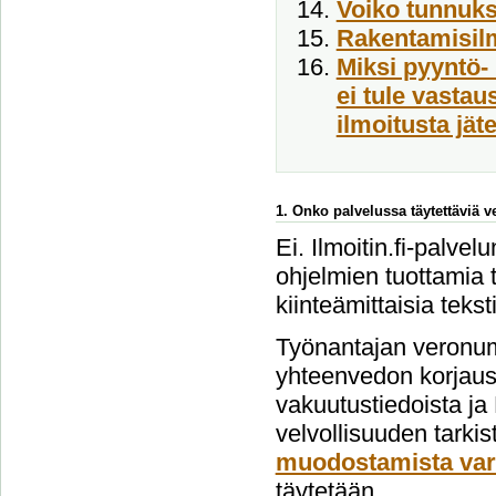
Voiko tunnukse
Rakentamisil
Miksi pyyntö- 
ei tule vasta
ilmoitusta jät
1. Onko palvelussa täytettäviä 
Ei. Ilmoitin.fi-palvel
ohjelmien tuottamia t
kiinteämittaisia tekst
Työnantajan veronum
yhteenvedon korjausi
vakuutustiedoista ja
velvollisuuden tarki
muodostamista var
täytetään.