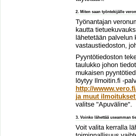
2. Miten saan työntekijälle ver
Työnantajan veronume
kautta tietuekuvauks
lähetetään palvelun 
vastaustiedoston, jo
Pyyntötiedoston teke
taulukko johon tiedo
mukaisen pyyntötiedo
löytyy Ilmoitin.fi -pa
http://wwww.vero.fi
ja muut ilmoitukset
valitse "Apuväline".
3. Voinko lähettää useamman tie
Voit valita kerralla l
toiminnallisuus vai