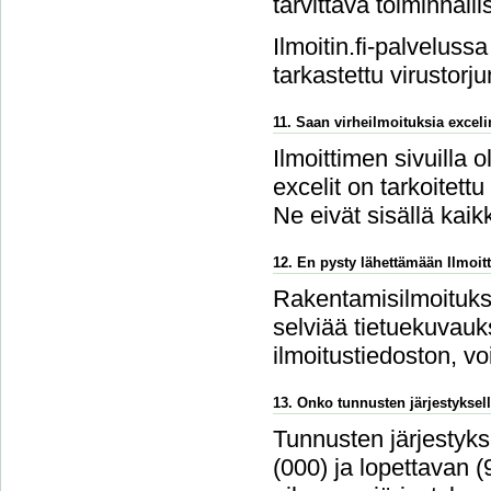
tarvittava toiminnalli
Ilmoitin.fi-palvelussa
tarkastettu virustorju
11. Saan virheilmoituksia excel
Ilmoittimen sivuilla 
excelit on tarkoitettu
Ne eivät sisällä kaikk
12. En pysty lähettämään Ilmoitt
Rakentamisilmoitukse
selviää tietuekuvauks
ilmoitustiedoston, v
13. Onko tunnusten järjestyksell
Tunnusten järjestykse
(000) ja lopettavan 