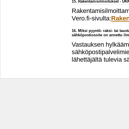
15. Rakentamisilmoitukset - UK
Rakentamisilmoittami
Vero.fi-sivulta:
Raken
16. Miksi pyyntö- raksi- tai taus
sähköpostiosoite on annettu ilm
Vastauksen hylkäämi
sähköpostipalvelimien
lähettäjältä tulevia s