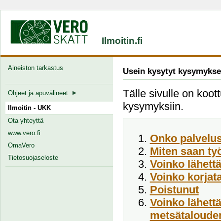
Ilmoitin.fi
Aineiston tarkastus
Usein kysytyt kysymykse
Tälle sivulle on koott
Ohjeet ja apuvälineet
kysymyksiin.
Ilmoitin - UKK
Ota yhteyttä
www.vero.fi
Onko palvelus
OmaVero
Miten saan ty
Tietosuojaseloste
Voinko lähett
Voinko korjata
Poistunut
Voinko lähett
metsätalouden