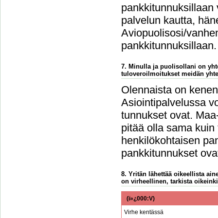
pankkitunnuksillaan 
palvelun kautta, häne
Aviopuolisosi/vanhem
pankkitunnuksillaan.
7. Minulla ja puolisollani on y
tuloveroilmoitukset meidän yht
Olennaista on kenen 
Asiointipalvelussa vo
tunnukset ovat. Maa-
pitää olla sama kuin
henkilökohtaisen pan
pankkitunnukset ovat
8. Yritän lähettää oikeellista a
on virheellinen, tarkista oikeinki
(ï»¿000:V)
Virhe kentässä