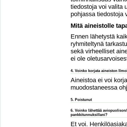
tiedostoja voi vali
pohjassa tiedostoja v
Mitä aineistolle ta
Ennen lähetystä kaikk
ryhmiteltynä tarkastu
sekä virheelliset ain
ei ole oletusarvoises
4. Voinko korjata aineiston Ilmoi
Aineistoa ei voi korj
muodostaneessa ohj
5. Poistunut
6. Voinko lähettää aviopuolison
pankkitunnuksillani?
Et voi. Henkilöasiaka