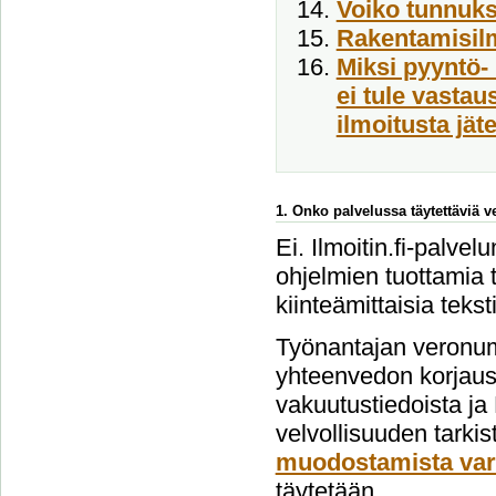
Voiko tunnukse
Rakentamisil
Miksi pyyntö- 
ei tule vasta
ilmoitusta jät
1. Onko palvelussa täytettäviä 
Ei. Ilmoitin.fi-palvel
ohjelmien tuottamia t
kiinteämittaisia tekst
Työnantajan veronum
yhteenvedon korjausi
vakuutustiedoista ja
velvollisuuden tarki
muodostamista var
täytetään.