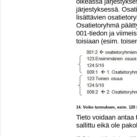
oikeassa järjestykse
järjestyksessä. Osa
lisättävien osatieto
Osatietoryhmä päätt
001-tiedon ja viimei
toisiaan (esim. tois
14. Voiko tunnuksen, esim. 120 i
Tieto voidaan antaa 
sallittu eikä ole pakol