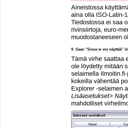
Aineistossa käyttämä
aina olla ISO-Latin-
Tiedostossa ei saa ol
rivinsiirtoja, euro-m
muodostaneeseen o
9. Saan "Sivua ei voi näyttää" 
Tämä virhe saattaa e
ole löydetty mitään s
selaimella Ilmoitin.f
kokeilla vähentää po
Explorer -selaimen a
Lisäasetukset> Näyt
mahdolliset virheilmo