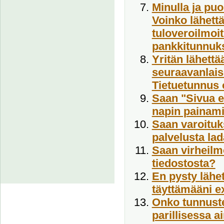
Minulla ja puo
Voinko lähett
tuloveroilmoit
pankkitunnuk
Yritän lähettä
seuraavanlais
Tietuetunnus o
Saan "Sivua ei
napin painami
Saan varoituks
palvelusta lad
Saan virheilm
tiedostosta?
En pysty lähet
täyttämääni e
Onko tunnuste
parillisessa a