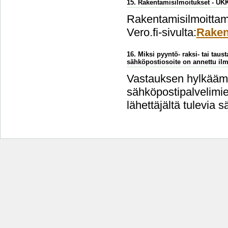
15. Rakentamisilmoitukset - UK
Rakentamisilmoittami
Vero.fi-sivulta:
Raken
16. Miksi pyyntö- raksi- tai taus
sähköpostiosoite on annettu ilm
Vastauksen hylkäämi
sähköpostipalvelimien
lähettäjältä tulevia s