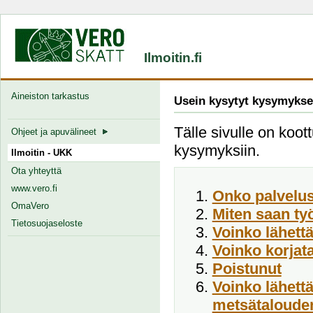
Ilmoitin.fi
Aineiston tarkastus
Usein kysytyt kysymykse
Tälle sivulle on koott
Ohjeet ja apuvälineet
kysymyksiin.
Ilmoitin - UKK
Ota yhteyttä
www.vero.fi
Onko palvelus
OmaVero
Miten saan ty
Tietosuojaseloste
Voinko lähett
Voinko korjata
Poistunut
Voinko lähett
metsätalouden