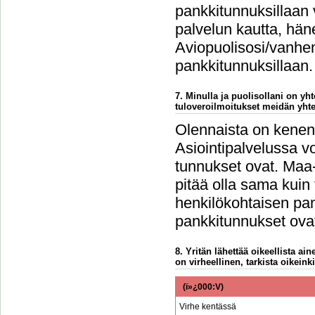
pankkitunnuksillaan 
palvelun kautta, häne
Aviopuolisosi/vanhem
pankkitunnuksillaan.
7. Minulla ja puolisollani on y
tuloveroilmoitukset meidän yht
Olennaista on kenen 
Asiointipalvelussa vo
tunnukset ovat. Maa-
pitää olla sama kuin
henkilökohtaisen pan
pankkitunnukset ovat
8. Yritän lähettää oikeellista a
on virheellinen, tarkista oikeinki
(ï»¿000:V)
Virhe kentässä