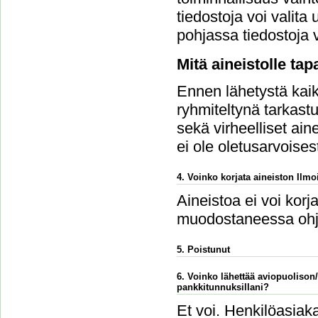
tiedostoja voi vali
pohjassa tiedostoja v
Mitä aineistolle ta
Ennen lähetystä kaikk
ryhmiteltynä tarkastu
sekä virheelliset ain
ei ole oletusarvoises
4. Voinko korjata aineiston Ilmoi
Aineistoa ei voi korj
muodostaneessa ohj
5. Poistunut
6. Voinko lähettää aviopuolison
pankkitunnuksillani?
Et voi. Henkilöasiaka