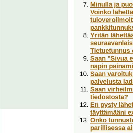
Minulla ja puo
Voinko lähett
tuloveroilmoit
pankkitunnuk
Yritän lähettä
seuraavanlais
Tietuetunnus o
Saan "Sivua ei
napin painami
Saan varoituks
palvelusta lad
Saan virheilm
tiedostosta?
En pysty lähet
täyttämääni e
Onko tunnuste
parillisessa a