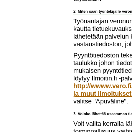
2. Miten saan työntekijälle ver
Työnantajan veronume
kautta tietuekuvauks
lähetetään palvelun 
vastaustiedoston, jo
Pyyntötiedoston teke
taulukko johon tiedo
mukaisen pyyntötiedo
löytyy Ilmoitin.fi -pa
http://wwww.vero.fi
ja muut ilmoitukset
valitse "Apuväline".
3. Voinko lähettää useamman tie
Voit valita kerralla l
toiminnallisuus vai