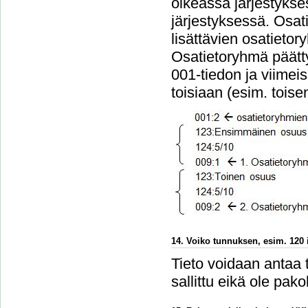
oikeassa järjestykse
järjestyksessä. Osa
lisättävien osatieto
Osatietoryhmä päätt
001-tiedon ja viimei
toisiaan (esim. tois
14. Voiko tunnuksen, esim. 120 i
Tieto voidaan antaa 
sallittu eikä ole pakol