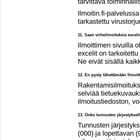
tarvittava toiminnalli
Ilmoitin.fi-palvelussa
tarkastettu virustorju
11. Saan virheilmoituksia excel
Ilmoittimen sivuilla 
excelit on tarkoitettu
Ne eivät sisällä kaikk
12. En pysty lähettämään Ilmoitt
Rakentamisilmoitukse
selviää tietuekuvauks
ilmoitustiedoston, v
13. Onko tunnusten järjestyksell
Tunnusten järjestykse
(000) ja lopettavan 