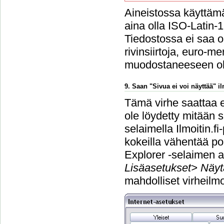
Aineistossa käyttämä
aina olla ISO-Latin-
Tiedostossa ei saa ol
rivinsiirtoja, euro-m
muodostaneeseen o
9. Saan "Sivua ei voi näyttää" 
Tämä virhe saattaa e
ole löydetty mitään s
selaimella Ilmoitin.f
kokeilla vähentää po
Explorer -selaimen a
Lisäasetukset> Näyt
mahdolliset virheilmo