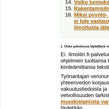
Voiko tunnukse
Rakentamisil
Miksi pyyntö- 
ei tule vasta
ilmoitusta jät
1. Onko palvelussa täytettäviä 
Ei. Ilmoitin.fi-palvel
ohjelmien tuottamia t
kiinteämittaisia tekst
Työnantajan veronum
yhteenvedon korjausi
vakuutustiedoista ja
velvollisuuden tarki
muodostamista var
täytetään.