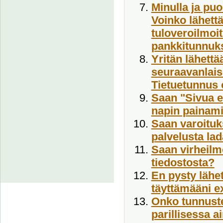
Minulla ja puo
Voinko lähett
tuloveroilmoit
pankkitunnuk
Yritän lähettä
seuraavanlais
Tietuetunnus o
Saan "Sivua ei
napin painami
Saan varoituks
palvelusta lad
Saan virheilm
tiedostosta?
En pysty lähet
täyttämääni e
Onko tunnuste
parillisessa a