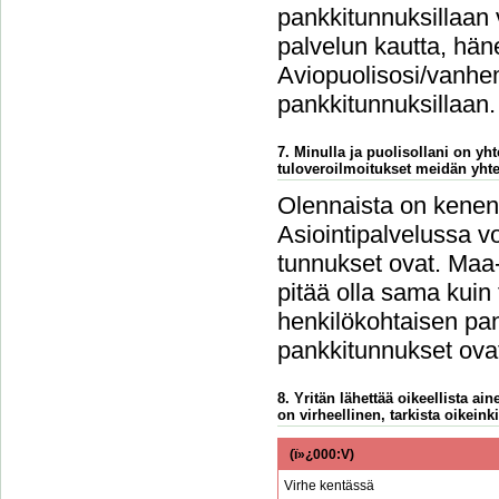
pankkitunnuksillaan 
palvelun kautta, häne
Aviopuolisosi/vanhem
pankkitunnuksillaan.
7. Minulla ja puolisollani on y
tuloveroilmoitukset meidän yht
Olennaista on kenen 
Asiointipalvelussa vo
tunnukset ovat. Maa-
pitää olla sama kuin
henkilökohtaisen pan
pankkitunnukset ovat
8. Yritän lähettää oikeellista a
on virheellinen, tarkista oikeinki
(ï»¿000:V)
Virhe kentässä