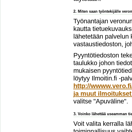
2. Miten saan työntekijälle ver
Työnantajan veronume
kautta tietuekuvauks
lähetetään palvelun 
vastaustiedoston, jo
Pyyntötiedoston teke
taulukko johon tiedo
mukaisen pyyntötiedo
löytyy Ilmoitin.fi -pa
http://wwww.vero.fi
ja muut ilmoitukset
valitse "Apuväline".
3. Voinko lähettää useamman tie
Voit valita kerralla l
toiminnallisuus vai