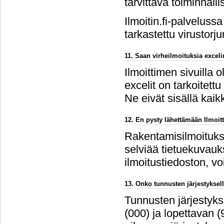
tarvittava toiminnalli
Ilmoitin.fi-palvelussa
tarkastettu virustorju
11. Saan virheilmoituksia excel
Ilmoittimen sivuilla 
excelit on tarkoitettu
Ne eivät sisällä kaikk
12. En pysty lähettämään Ilmoitt
Rakentamisilmoitukse
selviää tietuekuvauks
ilmoitustiedoston, v
13. Onko tunnusten järjestyksell
Tunnusten järjestykse
(000) ja lopettavan 