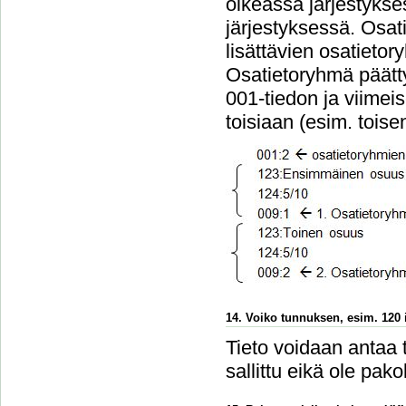
oikeassa järjestykse
järjestyksessä. Osa
lisättävien osatieto
Osatietoryhmä päätt
001-tiedon ja viimei
toisiaan (esim. tois
14. Voiko tunnuksen, esim. 120 i
Tieto voidaan antaa 
sallittu eikä ole pakol