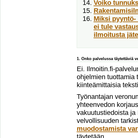
Voiko tunnukse
Rakentamisil
Miksi pyyntö- 
ei tule vasta
ilmoitusta jät
1. Onko palvelussa täytettäviä 
Ei. Ilmoitin.fi-palvel
ohjelmien tuottamia t
kiinteämittaisia tekst
Työnantajan veronum
yhteenvedon korjausi
vakuutustiedoista ja
velvollisuuden tarki
muodostamista var
täytetään.