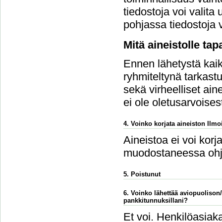
tiedostoja voi vali
pohjassa tiedostoja v
Mitä aineistolle ta
Ennen lähetystä kaikk
ryhmiteltynä tarkastu
sekä virheelliset ain
ei ole oletusarvoises
4. Voinko korjata aineiston Ilmoi
Aineistoa ei voi korj
muodostaneessa ohj
5. Poistunut
6. Voinko lähettää aviopuolison
pankkitunnuksillani?
Et voi. Henkilöasiaka