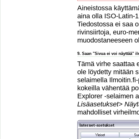
Aineistossa käyttämä
aina olla ISO-Latin-
Tiedostossa ei saa ol
rivinsiirtoja, euro-m
muodostaneeseen o
9. Saan "Sivua ei voi näyttää" 
Tämä virhe saattaa e
ole löydetty mitään s
selaimella Ilmoitin.f
kokeilla vähentää po
Explorer -selaimen a
Lisäasetukset> Näyt
mahdolliset virheilmo