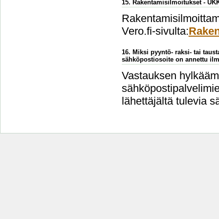
15. Rakentamisilmoitukset - UK
Rakentamisilmoittami
Vero.fi-sivulta:
Raken
16. Miksi pyyntö- raksi- tai taus
sähköpostiosoite on annettu ilm
Vastauksen hylkäämi
sähköpostipalvelimien
lähettäjältä tulevia s