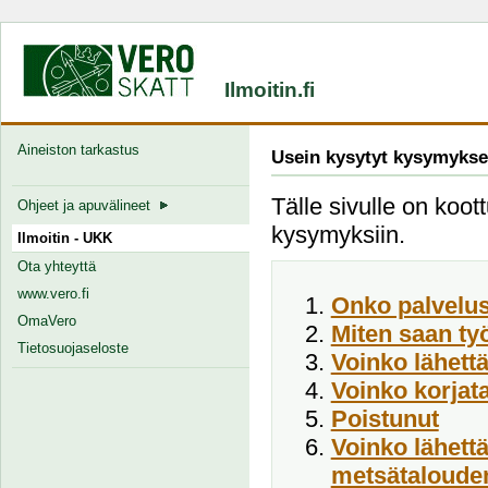
Ilmoitin.fi
Aineiston tarkastus
Usein kysytyt kysymykse
Tälle sivulle on koott
Ohjeet ja apuvälineet
kysymyksiin.
Ilmoitin - UKK
Ota yhteyttä
www.vero.fi
Onko palvelus
OmaVero
Miten saan ty
Tietosuojaseloste
Voinko lähett
Voinko korjata
Poistunut
Voinko lähett
metsätalouden