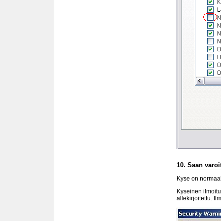
10. Saan varoit
Kyse on normaali
Kyseinen ilmoitu
allekirjoitettu. I