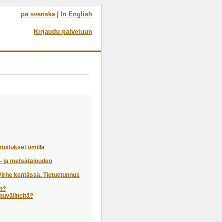
på svenska
|
In English
Kirjaudu palveluun
moitukset omilla
a- ja metsätalouden
"Virhe kentässä. Tietuetunnus
en?
apuvälineitä?