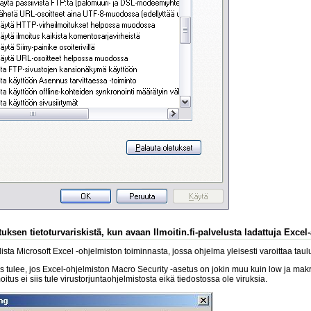
uksen tietoturvariskistä, kun avaan Ilmoitin.fi-palvelusta ladattuja Excel
sta Microsoft Excel -ohjelmiston toiminnasta, jossa ohjelma yleisesti varoittaa tau
s tulee, jos Excel-ohjelmiston Macro Security -asetus on jokin muu kuin low ja makroj
lmoitus ei siis tule virustorjuntaohjelmistosta eikä tiedostossa ole viruksia.