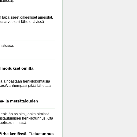
ttaessa).
 läpäisseet oikeelliset aineistot,
tusarvoisesti lähetettävissä
mistossa.
lmoitukset omilla
tää ainoastaan henkilökohtaisia
lisosi/vanhempasi pitää lähettää
aa- ja metsätalouden
enkilön asioita, jonka nimissä
nistautumisen henkilötunnus. Ota
uolisosi nimissä.
"Virhe kentässä. Tietuetunnus