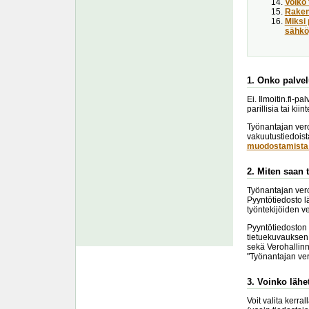
Voiko 
Raken
Miksi 
sähköp
1. Onko palvel
Ei. Ilmoitin.fi-p
parillisia tai kii
Työnantajan vero
vakuutustiedoist
muodostamista 
2. Miten saan 
Työnantajan vero
Pyyntötiedosto l
työntekijöiden v
Pyyntötiedoston 
tietuekuvauksen 
sekä Verohallinn
"Työnantajan ve
3. Voinko lähe
Voit valita kerr