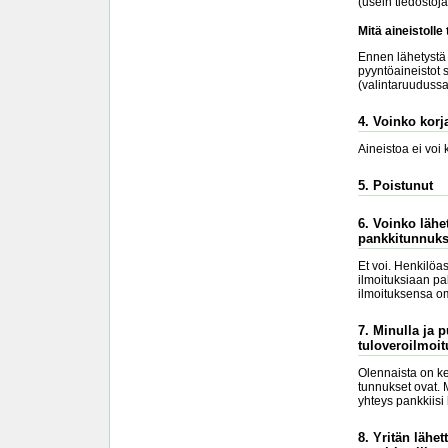
(usein tiedostoj
Mitä aineistolle
Ennen lähetystä k
pyyntöaineistot s
(valintaruudussa 
4. Voinko korja
Aineistoa ei voi
5. Poistunut
6. Voinko lähe
pankkitunnuks
Et voi. Henkilöa
ilmoituksiaan pa
ilmoituksensa om
7. Minulla ja 
tuloveroilmoit
Olennaista on ke
tunnukset ovat. 
yhteys pankkiisi
8. Yritän lähe