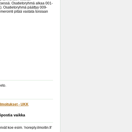
yksessä. Osatietoryhmä alkaa 001-
). Osatietoryhmä päättyy 009-
erointi pitää vastata toisiaan
eto.
lmoitukset - UKK
köpostia vaikka
t koe esim. 'noreply.ilmoitin.fi'