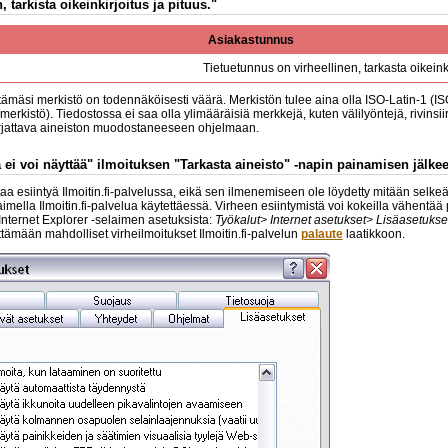
, tarkista oikeinkirjoitus ja pituus."
Asiakastunnus
Tietuetunnus on virheellinen, tarkasta oikeinki
tämäsi merkistö on todennäköisesti väärä. Merkistön tulee aina olla ISO-Latin-1 (I
erkistö). Tiedostossa ei saa olla ylimääräisiä merkkejä, kuten välilyöntejä, rivinsi
orjattava aineiston muodostaneeseen ohjelmaan.
 ei voi näyttää" ilmoituksen "Tarkasta aineisto" -napin painamisen jälke
a esiintyä Ilmoitin.fi-palvelussa, eikä sen ilmenemiseen ole löydetty mitään selkeää
laimella Ilmoitin.fi-palvelua käytettäessä. Virheen esiintymistä voi kokeilla vähentä
 Internet Explorer -selaimen asetuksista:
Työkalut> Internet asetukset> Lisäasetukse
mään mahdolliset virheilmoitukset Ilmoitin.fi-palvelun
palaute
laatikkoon.