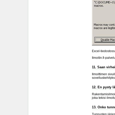
Excel-tiedostossa
Ilmoitin.fi-palve
11. Saan virhe
Ilmoittimen sivui
sovelluskehitykse
12. En pysty l
Rakentamisilmoit
joka tekisi ilmo
13. Onko tunnu
Tunnusten järjest