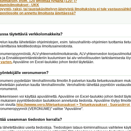
tunnuksen, esim. 120 ilmoittaa tyhjänä (120: )?
tamisilmoitukset - UKK
pyyntö- raksi- tai taustakäsittelyyn jätetyistä ilmoituksista ei tule vastaussähk
ostiosoite on annettu ilmoitusta jätettäessä?
ussa täytettäviä verkkolomakkeita?
alvelun kautta lähetetään ohjelmistojen, esim. taloushallinto-ohjelmien tuottamia tie
nteämittaisia tekstitiedostoja ilmoitusaineistoista.
numeropyynnöistä, ALV-yhteenvetoilmoituksesta, ALV-yhteenvedon korjausilmoituks
a ja Ennakkoperintärekisteriin kuulumisen tai alv-velvollisuuden tarkistamisesta lö
varten.
Apuväline on Excel-taulukko johon tiedot täytetään.
työntekijälle veronumeron?
numero pyydetään Verohallinnolta Ilmoitin.fi-palvelun kautta tietuekuvauksen muka
ähetetään palvelun kautta Verohallinnolle. Verohallinto lähettää pyyntöön vastaustie
eronumerot.
tekemiseen voi käyttää apuvälinettä. Apuväline on Excel-taulukko johon tiedot täy
mukaisen pyyntötiedoston taulukkoon annetuista tiedoista. Apuväline löytyy Ilmoitin
on sivulta
http://wwww.vero.fi/tietuekuvaukset > Tietuekuvaukset - Suorasiirrot 
ronumeropyynnöt (VERONUME)" valitse "Apuväline".
ttää useamman tiedoston kerralla?
alla lähetettäväksi useita tiedostoja. Tiedostojen lataus-toiminnallisuus vaihtelee 