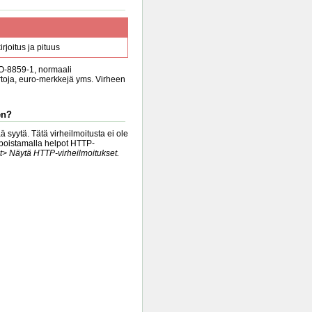
rjoitus ja pituus
SO-8859-1, normaali
irtoja, euro-merkkejä yms. Virheen
en?
 syytä. Tätä virheilmoitusta ei ole
ä poistamalla helpot HTTP-
t> Näytä HTTP-virheilmoitukset.