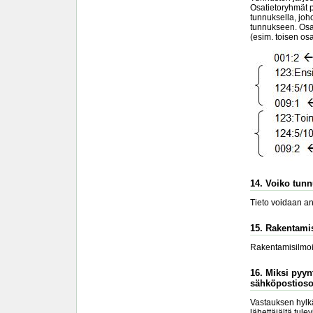
Osatietoryhmät p
tunnuksella, joh
tunnukseen. Osat
(esim. toisen os
14. Voiko tunn
Tieto voidaan ant
15. Rakentami
Rakentamisilmoitt
16. Miksi pyynt
sähköpostiosoi
Vastauksen hylkä
lähettäjältä tule