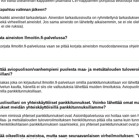
a voi valita useamman kappaleen pitämällä Ctrl-näppäimen pohjassa tiedostoja vali
 tapahtuu valinnan jälkeen?
aikki aineistot tarkastetaan. Aineiston tarkastussivulla on ryhmiteltynä tarkastuksen
ekä virheelliset aineistot. Jos sama aineisto on lähetetty aikaisemmin, se ei ole ole
ei ole ruksia).
ta aineiston Ilmoitin.fi-palvelussa?
 korjata Ilmoitin.fi-palvelussa vaan se pitää korjata aineiston muodostaneessa ohjel
ttää aviopuolison/vanhempieni puolesta maa- ja metsätalouden tuloveroi
illani?
siakas joka on kirjautunut Ilmoitin.fi-palveluun omilla pankkitunnuksillaan voi lähet
lvelun kautta, hänellä ei siis ole valtuutuksia lähettää muiden ilmoituksia. Aviopuo
illa pankkitunnuksillaan.
puolisollani on yhteiskäyttöiset pankkitunnukset. Voinko lähettää omat m
ukset meidän yhteiskäyttöisillä pankkitunnuksillamme?
nen nimissä yhteiset pankkitunnukset ovat. Asiointipalvelussa voi hoitaa vain sen h
Maa- ja metsätalouden tuloveroilmoituksen henkilötunnus pitää olla sama kuin tun
 henkilökohtaisen pankkitunnuksen saamiseksi, jos yhteiset pankkitunnukset ovat p
ttää oikeellista aineistoa, mutta saan seuraavanlaisen virheilmoituksen: 