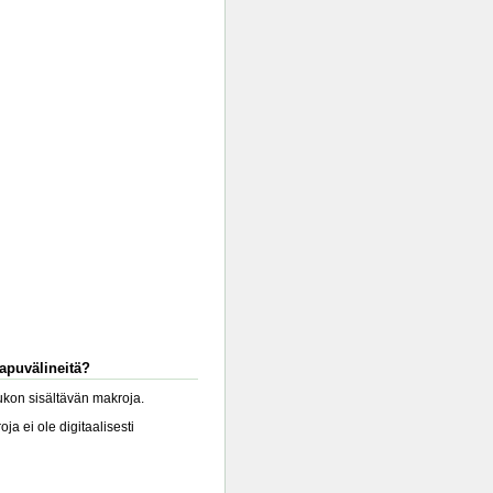
-apuvälineitä?
lukon sisältävän makroja.
a ei ole digitaalisesti