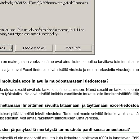
 on makroja sen vuoksi, että ne ovat ainut keino toteuttaa tarvittava toiminnallisuus
lussa jaettavat Excel-tiedostot eivät sisällä viruksia ja ne on tarkastettu virustorjuntao
ilmoituksia excelin avulla muodostamastani tiedostosta?
lla olevat excelit eivät ole tarkoitettu ilmoittamiseen. Nämä excelit on tarkoitettu ohje
n työkaluiksi. Ne eivät sisällä kaikkia vaadittavia tarkastuksia ilmoitussisältöön liitt
ähettämään Ilmoittimen sivuilta lataamaani ja täyttämääni excel-tiedosto
ukset pitää lähettää teksitiedostoina. Tarkempi muoto selviää tietuekuvauksesta. Jo
itustiedoston, voit antaa rakentamisilmoituksen OmaVerossa.
sten järjestyksellä merkitystä tunnus:tieto-parillisessa aineistossa?
yksellä ei ole merkitystä muuten kuin tietovirran aloittavan (000) ja lopettavan (99