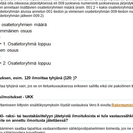
itää olla oikeassa järjestyksessä eli 009 juokseva numerointi juoksevassa järjest
on annetaan lisättävien osatietoryhmien määrä (esim. 001:2 = kaksi osatietoryhmää
ietoryhmän alussa annetun 001-tiedon ja viimeisen osatietoryhmän 009-tiedon num
atietoryhmän jälkeen 009:2).
uksen, esim. 120 ilmoittaa tyhjänä (120: )?
aa tyhjänä vain, jos se on tietuekuvauksessa erikseen sallittu eikä ole pakollinen ti
silmoitukset - UKK
amiseen liittyviin sisältökysymyksiin löydät vastauksia Vero.fi-sivulta:
Rakentamisi
ö- raksi- tai taustakäsittelyyn jätetyistä ilmoituksista ei tule vastaussäh
te on annettu ilmoitusta jätettäessä?
äminen saattaa tapahtua vastaanottavien sähköpostipalvelimien toimesta, jos ne eivä
via sähköposteja turvalliseksi.