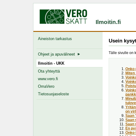
Ilmoitin.fi
Aineiston tarkastus
Usein kysy
Tälle sivulle on 
Ohjeet ja apuvälineet
Ilmoitin - UKK
Onko 
Ota yhteyttä
Miten
Voink
www.vero.fi
Voinko
Poist
OmaVero
Voinko
Tietosuojaseloste
pankki
Minull
tulove
Yritän
on vir
Saan "
Saan v
Saan 
En pys
Onko t