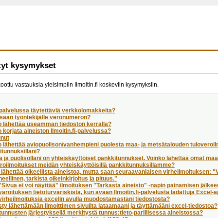
tyt kysymykset
koottu vastauksia yleisimpiin Ilmoitin.fi koskeviin kysymyksiin.
palvelussa täytettäviä verkkolomakkeita?
 saan työntekijälle veronumeron?
o lähettää useamman tiedoston kerralla?
 korjata aineiston Ilmoitin.fi-palvelussa?
unut
 lähettää aviopuolison/vanhempieni puolesta maa- ja metsätalouden tuloveroil
tunnuksillani?
a ja puolisollani on yhteiskäyttöiset pankkitunnukset. Voinko lähettää omat ma
roilmoitukset meidän yhteiskäyttöisillä pankkitunnuksillamme?
 lähettää oikeellista aineistoa, mutta saan seuraavanlaisen virheilmoituksen: 
heellinen, tarkista oikeinkirjoitus ja pituus."
Sivua ei voi näyttää" ilmoituksen "Tarkasta aineisto" -napin painamisen jälke
aroituksen tietoturvariskistä, kun avaan Ilmoitin.fi-palvelusta ladattuja Excel-
virheilmoituksia excelin avulla muodostamastani tiedostosta?
ty lähettämään Ilmoittimen sivuilta lataamaani ja täyttämääni excel-tiedostoa?
unnusten järjestyksellä merkitystä tunnus:tieto-parillisessa aineistossa?