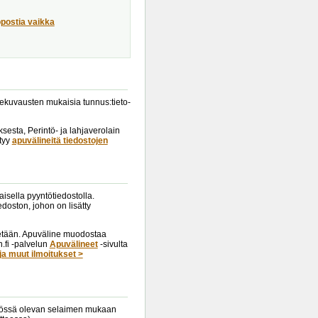
öpostia vaikka
tuekuvausten mukaisia tunnus:tieto-
esta, Perintö- ja lahjaverolain
ytyy
apuvälineitä tiedostojen
isella pyyntötiedostolla.
doston, johon on lisätty
tetään. Apuväline muodostaa
.fi -palvelun
Apuvälineet
-sivulta
ja muut ilmoitukset >
käytössä olevan selaimen mukaan