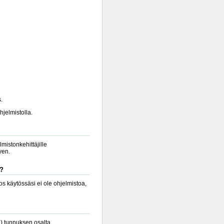
.
hjelmistolla.
lmistonkehittäjille
yen.
a?
s käytössäsi ei ole ohjelmistoa,
9) tunnuksen osalta.