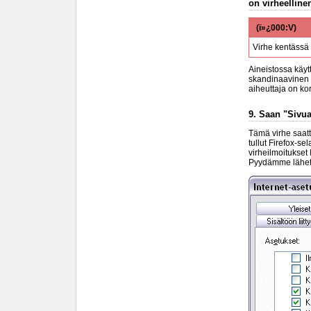
on virheellinen
(ï»¿000:V)
Virhe kentässä
Aineistossa käyt
skandinaavinen m
aiheuttaja on k
9. Saan "Sivua
Tämä virhe saatta
tullut Firefox-se
virheilmoitukset
Pyydämme lähettä