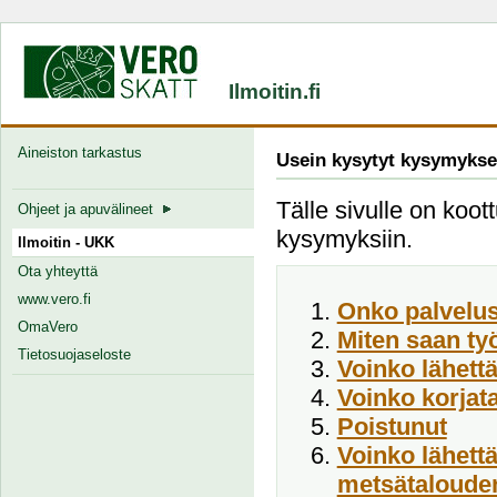
Ilmoitin.fi
Aineiston tarkastus
Usein kysytyt kysymykse
Tälle sivulle on koott
Ohjeet ja apuvälineet
kysymyksiin.
Ilmoitin - UKK
Ota yhteyttä
www.vero.fi
Onko palvelus
OmaVero
Miten saan ty
Tietosuojaseloste
Voinko lähett
Voinko korjata
Poistunut
Voinko lähett
metsätalouden