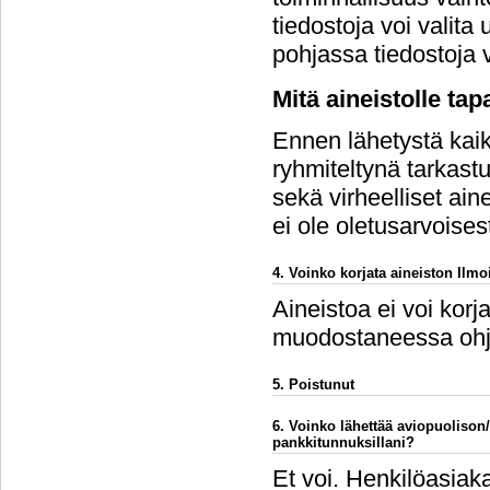
tiedostoja voi vali
pohjassa tiedostoja v
Mitä aineistolle ta
Ennen lähetystä kaikk
ryhmiteltynä tarkastu
sekä virheelliset ain
ei ole oletusarvoises
4. Voinko korjata aineiston Ilmoi
Aineistoa ei voi korj
muodostaneessa ohj
5. Poistunut
6. Voinko lähettää aviopuolison
pankkitunnuksillani?
Et voi. Henkilöasiaka