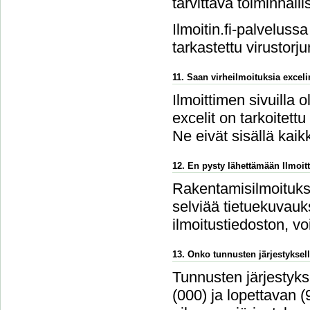
tarvittava toiminnalli
Ilmoitin.fi-palvelussa
tarkastettu virustorju
11. Saan virheilmoituksia excel
Ilmoittimen sivuilla 
excelit on tarkoitettu
Ne eivät sisällä kaikk
12. En pysty lähettämään Ilmoitt
Rakentamisilmoitukse
selviää tietuekuvauks
ilmoitustiedoston, v
13. Onko tunnusten järjestyksell
Tunnusten järjestykse
(000) ja lopettavan 