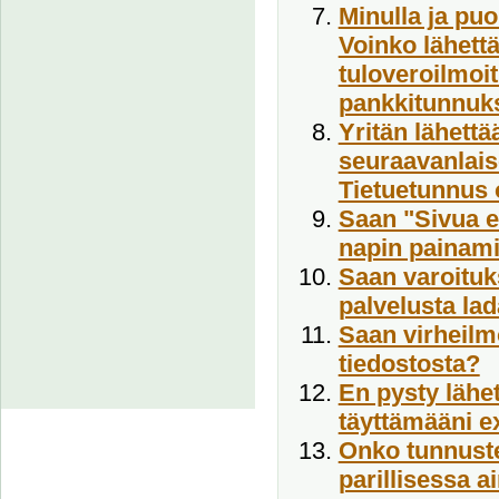
Minulla ja puo
Voinko lähett
tuloveroilmoit
pankkitunnuk
Yritän lähettä
seuraavanlais
Tietuetunnus o
Saan "Sivua ei
napin painami
Saan varoituks
palvelusta lad
Saan virheilm
tiedostosta?
En pysty lähet
täyttämääni e
Onko tunnuste
parillisessa a