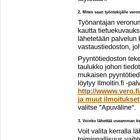
2. Miten saan työntekijälle ver
Työnantajan veronume
kautta tietuekuvauks
lähetetään palvelun 
vastaustiedoston, jo
Pyyntötiedoston teke
taulukko johon tiedo
mukaisen pyyntötiedo
löytyy Ilmoitin.fi -pa
http://wwww.vero.fi
ja muut ilmoitukset
valitse "Apuväline".
3. Voinko lähettää useamman tie
Voit valita kerralla l
toiminnallisuus vai