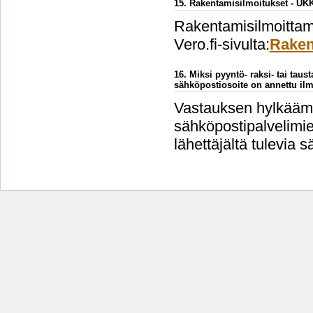
15. Rakentamisilmoitukset - UK
Rakentamisilmoittami
Vero.fi-sivulta:
Raken
16. Miksi pyyntö- raksi- tai taus
sähköpostiosoite on annettu ilm
Vastauksen hylkäämi
sähköpostipalvelimien
lähettäjältä tulevia s