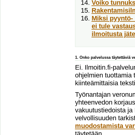
Voiko tunnukse
Rakentamisil
Miksi pyyntö- 
ei tule vasta
ilmoitusta jät
1. Onko palvelussa täytettäviä 
Ei. Ilmoitin.fi-palvel
ohjelmien tuottamia t
kiinteämittaisia tekst
Työnantajan veronum
yhteenvedon korjausi
vakuutustiedoista ja
velvollisuuden tarki
muodostamista var
täytetään.