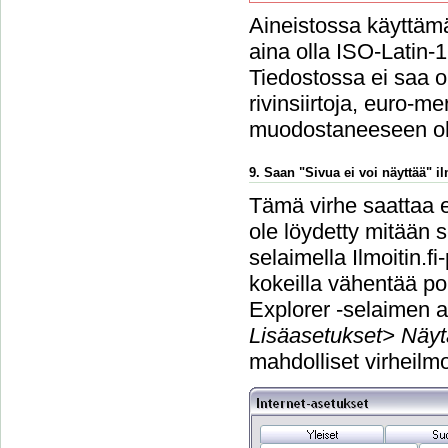
Aineistossa käyttämä
aina olla ISO-Latin-
Tiedostossa ei saa ol
rivinsiirtoja, euro-m
muodostaneeseen o
9. Saan "Sivua ei voi näyttää" 
Tämä virhe saattaa e
ole löydetty mitään s
selaimella Ilmoitin.f
kokeilla vähentää po
Explorer -selaimen a
Lisäasetukset> Näyt
mahdolliset virheilmo