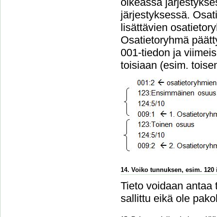
oikeassa järjestykse
järjestyksessä. Osa
lisättävien osatieto
Osatietoryhmä päätt
001-tiedon ja viimei
toisiaan (esim. tois
14. Voiko tunnuksen, esim. 120 i
Tieto voidaan antaa 
sallittu eikä ole pakol