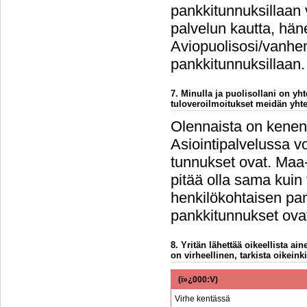
pankkitunnuksillaan 
palvelun kautta, häne
Aviopuolisosi/vanhem
pankkitunnuksillaan.
7. Minulla ja puolisollani on y
tuloveroilmoitukset meidän yht
Olennaista on kenen 
Asiointipalvelussa vo
tunnukset ovat. Maa-
pitää olla sama kuin
henkilökohtaisen pan
pankkitunnukset ovat
8. Yritän lähettää oikeellista a
on virheellinen, tarkista oikeinki
(ï»¿000:V)
Virhe kentässä