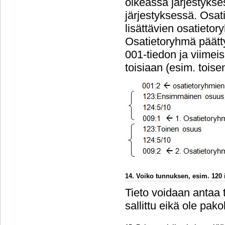
oikeassa järjestykse
järjestyksessä. Osa
lisättävien osatieto
Osatietoryhmä päätt
001-tiedon ja viimei
toisiaan (esim. tois
14. Voiko tunnuksen, esim. 120 i
Tieto voidaan antaa 
sallittu eikä ole pakol