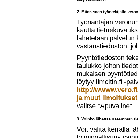
2. Miten saan työntekijälle ver
Työnantajan veronume
kautta tietuekuvauks
lähetetään palvelun 
vastaustiedoston, jo
Pyyntötiedoston teke
taulukko johon tiedo
mukaisen pyyntötiedo
löytyy Ilmoitin.fi -pa
http://wwww.vero.fi
ja muut ilmoitukset
valitse "Apuväline".
3. Voinko lähettää useamman tie
Voit valita kerralla l
toiminnallisuus vai