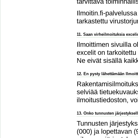
tarvittava toiminnalli
Ilmoitin.fi-palvelussa
tarkastettu virustorju
11. Saan virheilmoituksia excel
Ilmoittimen sivuilla 
excelit on tarkoitettu
Ne eivät sisällä kaikk
12. En pysty lähettämään Ilmoitt
Rakentamisilmoitukse
selviää tietuekuvauks
ilmoitustiedoston, v
13. Onko tunnusten järjestyksell
Tunnusten järjestykse
(000) ja lopettavan 