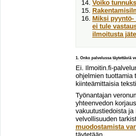
Voiko tunnukse
Rakentamisil
Miksi pyyntö- 
ei tule vasta
ilmoitusta jät
1. Onko palvelussa täytettäviä 
Ei. Ilmoitin.fi-palvel
ohjelmien tuottamia t
kiinteämittaisia tekst
Työnantajan veronum
yhteenvedon korjausi
vakuutustiedoista ja
velvollisuuden tarki
muodostamista var
täytetään.