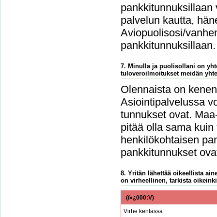
pankkitunnuksillaan 
palvelun kautta, häne
Aviopuolisosi/vanhem
pankkitunnuksillaan.
7. Minulla ja puolisollani on y
tuloveroilmoitukset meidän yht
Olennaista on kenen 
Asiointipalvelussa vo
tunnukset ovat. Maa-
pitää olla sama kuin
henkilökohtaisen pan
pankkitunnukset ovat
8. Yritän lähettää oikeellista a
on virheellinen, tarkista oikeinki
(ï»¿000:V)
Virhe kentässä