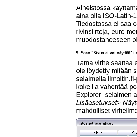
Aineistossa käyttämä
aina olla ISO-Latin-
Tiedostossa ei saa ol
rivinsiirtoja, euro-m
muodostaneeseen o
9. Saan "Sivua ei voi näyttää" 
Tämä virhe saattaa e
ole löydetty mitään s
selaimella Ilmoitin.f
kokeilla vähentää po
Explorer -selaimen a
Lisäasetukset> Näyt
mahdolliset virheilmo