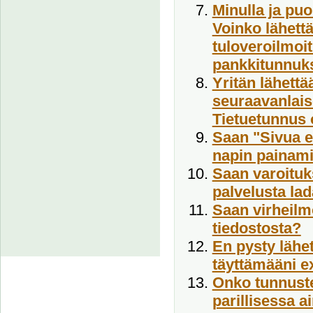
Minulla ja puo
Voinko lähett
tuloveroilmoit
pankkitunnuk
Yritän lähettä
seuraavanlais
Tietuetunnus o
Saan "Sivua ei
napin painami
Saan varoituks
palvelusta lad
Saan virheilm
tiedostosta?
En pysty lähet
täyttämääni e
Onko tunnuste
parillisessa a