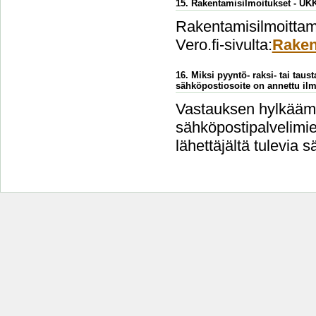
15. Rakentamisilmoitukset - UK
Rakentamisilmoittami
Vero.fi-sivulta:
Raken
16. Miksi pyyntö- raksi- tai taus
sähköpostiosoite on annettu ilm
Vastauksen hylkäämi
sähköpostipalvelimien
lähettäjältä tulevia s