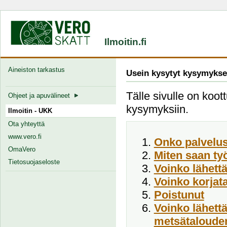
Ilmoitin.fi
Aineiston tarkastus
Usein kysytyt kysymykse
Tälle sivulle on koott
Ohjeet ja apuvälineet
kysymyksiin.
Ilmoitin - UKK
Ota yhteyttä
www.vero.fi
Onko palvelus
OmaVero
Miten saan ty
Tietosuojaseloste
Voinko lähett
Voinko korjata
Poistunut
Voinko lähett
metsätalouden