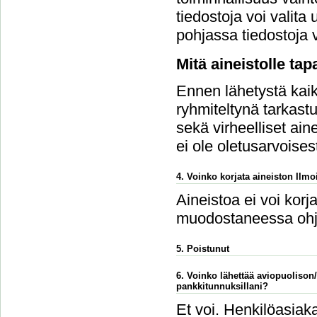
tiedostoja voi vali
pohjassa tiedostoja v
Mitä aineistolle ta
Ennen lähetystä kaikk
ryhmiteltynä tarkastu
sekä virheelliset ain
ei ole oletusarvoises
4. Voinko korjata aineiston Ilmoi
Aineistoa ei voi korj
muodostaneessa ohj
5. Poistunut
6. Voinko lähettää aviopuolison
pankkitunnuksillani?
Et voi. Henkilöasiaka