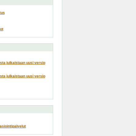
tus
ot
usta julkaistaan uusi versio
usta julkaistaan uusi versio
siointipalvelut