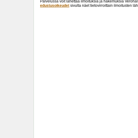
Palvelussa voit lähettää ilmoituksia ja hakemuksia Verohal
edustusoikeudet
sivulta näet tietovirroittain ilmoitusten 