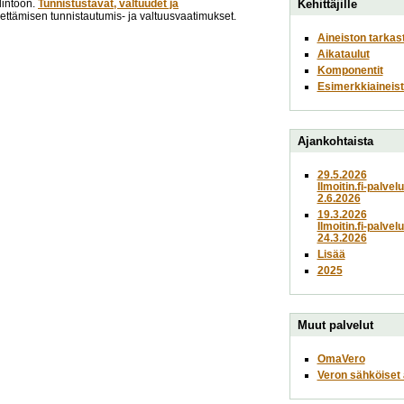
lintoon.
Tunnistustavat, valtuudet ja
Kehittäjille
lähettämisen tunnistautumis- ja valtuusvaatimukset.
Aineiston tarkas
Aikataulut
Komponentit
Esimerkkiaineist
Ajankohtaista
29.5.2026
Ilmoitin.fi-palvel
2.6.2026
19.3.2026
Ilmoitin.fi-palvel
24.3.2026
Lisää
2025
Muut palvelut
OmaVero
Veron sähköiset a