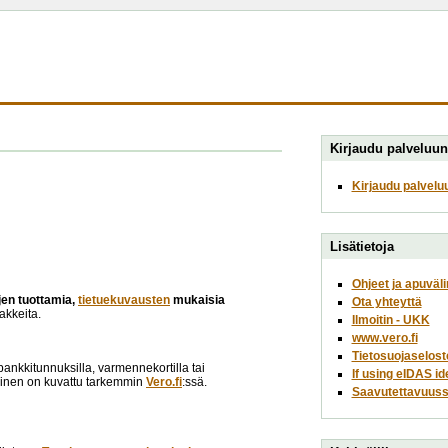
Kirjaudu palveluun
Kirjaudu palvelu
Lisätietoja
Ohjeet ja apuväli
ojen tuottamia,
tietuekuvausten
mukaisia
Ota yhteyttä
akkeita.
Ilmoitin - UKK
www.vero.fi
Tietosuojaselost
opankkitunnuksilla, varmennekortilla tai
If using eIDAS id
minen on kuvattu tarkemmin
Vero.fi
:ssä.
Saavutettavuuss