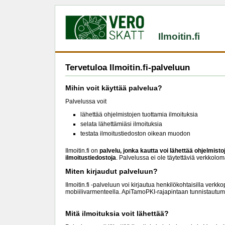
Ilmoitin.fi
Tervetuloa Ilmoitin.fi-palveluun
Mihin voit käyttää palvelua?
Palvelussa voit
lähettää ohjelmistojen tuottamia ilmoituksia
selata lähettämiäsi ilmoituksia
testata ilmoitustiedoston oikean muodon
Ilmoitin.fi on
palvelu, jonka kautta voi lähettää ohjelmist
ilmoitustiedostoja
. Palvelussa ei ole täytettäviä verkkolom
Miten kirjaudut palveluun?
Ilmoitin.fi -palveluun voi kirjautua henkilökohtaisilla verkk
mobiilivarmenteella. ApiTamoPKI-rajapintaan tunnistautu
Mitä ilmoituksia voit lähettää?