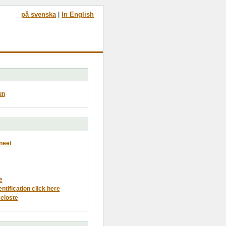
på svenska
|
In English
un
neet
e
entification click here
eloste