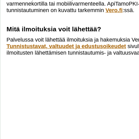
varmennekortilla tai mobiilivarmenteella. ApiTamoPKI
tunnistautuminen on kuvattu tarkemmin
Vero.fi
:ssä.
Mitä ilmoituksia voit lähettää?
Palvelussa voit lähettää ilmoituksia ja hakemuksia Ve
Tunnistustavat, valtuudet ja edustusoikeudet
sivul
ilmoitusten lähettämisen tunnistautumis- ja valtuusva