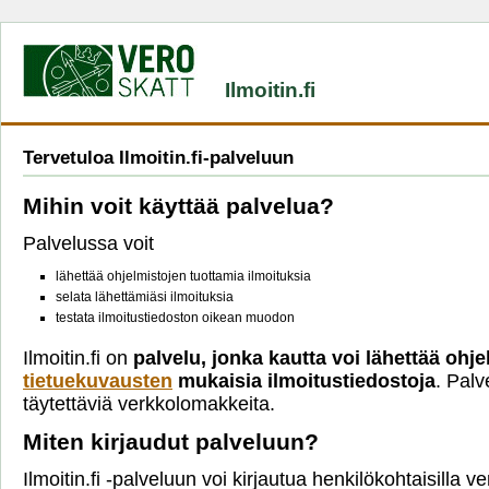
Ilmoitin.fi
Tervetuloa Ilmoitin.fi-palveluun
Mihin voit käyttää palvelua?
Palvelussa voit
lähettää ohjelmistojen tuottamia ilmoituksia
selata lähettämiäsi ilmoituksia
testata ilmoitustiedoston oikean muodon
Ilmoitin.fi on
palvelu, jonka kautta voi lähettää ohje
tietuekuvausten
mukaisia ilmoitustiedostoja
. Palv
täytettäviä verkkolomakkeita.
Miten kirjaudut palveluun?
Ilmoitin.fi -palveluun voi kirjautua henkilökohtaisilla 