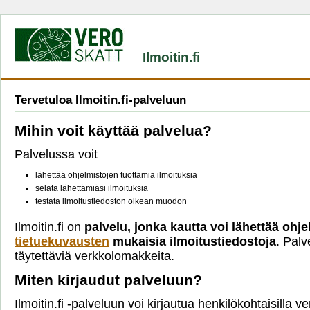
Ilmoitin.fi
Tervetuloa Ilmoitin.fi-palveluun
Mihin voit käyttää palvelua?
Palvelussa voit
lähettää ohjelmistojen tuottamia ilmoituksia
selata lähettämiäsi ilmoituksia
testata ilmoitustiedoston oikean muodon
Ilmoitin.fi on
palvelu, jonka kautta voi lähettää ohje
tietuekuvausten
mukaisia ilmoitustiedostoja
. Palv
täytettäviä verkkolomakkeita.
Miten kirjaudut palveluun?
Ilmoitin.fi -palveluun voi kirjautua henkilökohtaisilla 