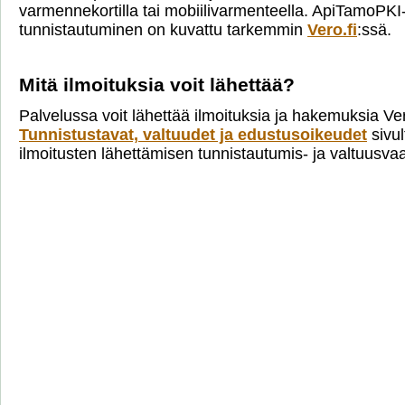
varmennekortilla tai mobiilivarmenteella. ApiTamoPKI
tunnistautuminen on kuvattu tarkemmin
Vero.fi
:ssä.
Mitä ilmoituksia voit lähettää?
Palvelussa voit lähettää ilmoituksia ja hakemuksia Ve
Tunnistustavat, valtuudet ja edustusoikeudet
sivul
ilmoitusten lähettämisen tunnistautumis- ja valtuusva