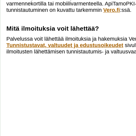
varmennekortilla tai mobiilivarmenteella. ApiTamoPKI
tunnistautuminen on kuvattu tarkemmin
Vero.fi
:ssä.
Mitä ilmoituksia voit lähettää?
Palvelussa voit lähettää ilmoituksia ja hakemuksia Ve
Tunnistustavat, valtuudet ja edustusoikeudet
sivul
ilmoitusten lähettämisen tunnistautumis- ja valtuusva