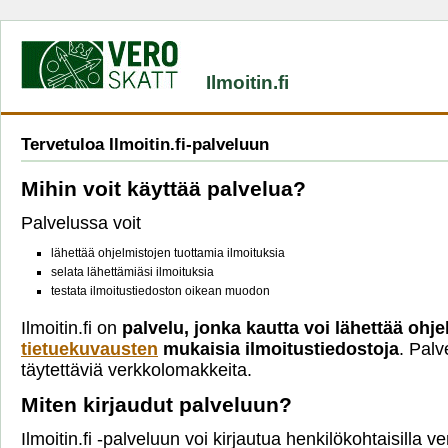
Ilmoitin.fi
Tervetuloa Ilmoitin.fi-palveluun
Mihin voit käyttää palvelua?
Palvelussa voit
lähettää ohjelmistojen tuottamia ilmoituksia
selata lähettämiäsi ilmoituksia
testata ilmoitustiedoston oikean muodon
Ilmoitin.fi on
palvelu, jonka kautta voi lähettää ohje
tietuekuvausten
mukaisia ilmoitustiedostoja
. Palv
täytettäviä verkkolomakkeita.
Miten kirjaudut palveluun?
Ilmoitin.fi -palveluun voi kirjautua henkilökohtaisilla 