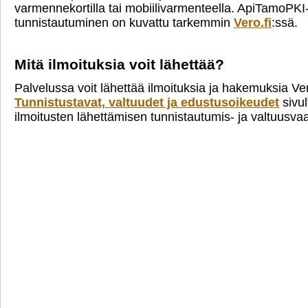
varmennekortilla tai mobiilivarmenteella. ApiTamoPKI
tunnistautuminen on kuvattu tarkemmin
Vero.fi
:ssä.
Mitä ilmoituksia voit lähettää?
Palvelussa voit lähettää ilmoituksia ja hakemuksia Ve
Tunnistustavat, valtuudet ja edustusoikeudet
sivul
ilmoitusten lähettämisen tunnistautumis- ja valtuusva