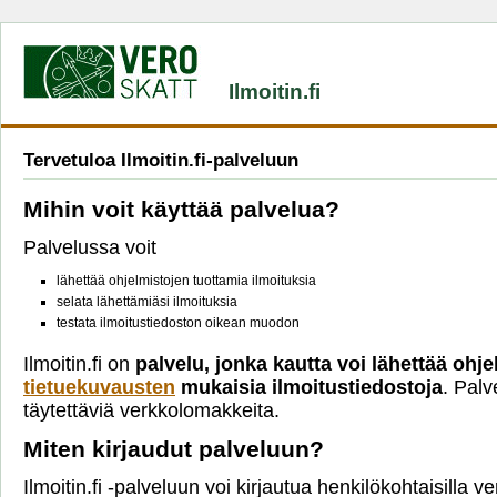
Ilmoitin.fi
Tervetuloa Ilmoitin.fi-palveluun
Mihin voit käyttää palvelua?
Palvelussa voit
lähettää ohjelmistojen tuottamia ilmoituksia
selata lähettämiäsi ilmoituksia
testata ilmoitustiedoston oikean muodon
Ilmoitin.fi on
palvelu, jonka kautta voi lähettää ohje
tietuekuvausten
mukaisia ilmoitustiedostoja
. Palv
täytettäviä verkkolomakkeita.
Miten kirjaudut palveluun?
Ilmoitin.fi -palveluun voi kirjautua henkilökohtaisilla 