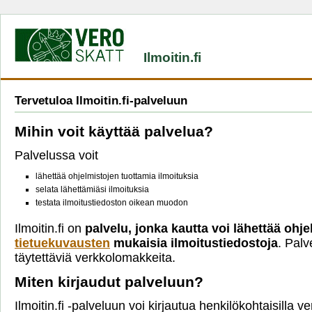
Ilmoitin.fi
Tervetuloa Ilmoitin.fi-palveluun
Mihin voit käyttää palvelua?
Palvelussa voit
lähettää ohjelmistojen tuottamia ilmoituksia
selata lähettämiäsi ilmoituksia
testata ilmoitustiedoston oikean muodon
Ilmoitin.fi on
palvelu, jonka kautta voi lähettää ohje
tietuekuvausten
mukaisia ilmoitustiedostoja
. Palv
täytettäviä verkkolomakkeita.
Miten kirjaudut palveluun?
Ilmoitin.fi -palveluun voi kirjautua henkilökohtaisilla 