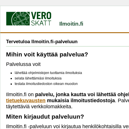
Ilmoitin.fi
Tervetuloa Ilmoitin.fi-palveluun
Mihin voit käyttää palvelua?
Palvelussa voit
lähettää ohjelmistojen tuottamia ilmoituksia
selata lähettämiäsi ilmoituksia
testata ilmoitustiedoston oikean muodon
Ilmoitin.fi on
palvelu, jonka kautta voi lähettää ohje
tietuekuvausten
mukaisia ilmoitustiedostoja
. Palv
täytettäviä verkkolomakkeita.
Miten kirjaudut palveluun?
Ilmoitin.fi -palveluun voi kirjautua henkilökohtaisilla 