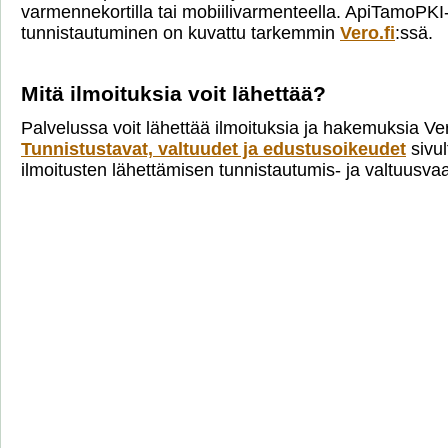
varmennekortilla tai mobiilivarmenteella. ApiTamoPKI
tunnistautuminen on kuvattu tarkemmin
Vero.fi
:ssä.
Mitä ilmoituksia voit lähettää?
Palvelussa voit lähettää ilmoituksia ja hakemuksia Ve
Tunnistustavat, valtuudet ja edustusoikeudet
sivul
ilmoitusten lähettämisen tunnistautumis- ja valtuusva