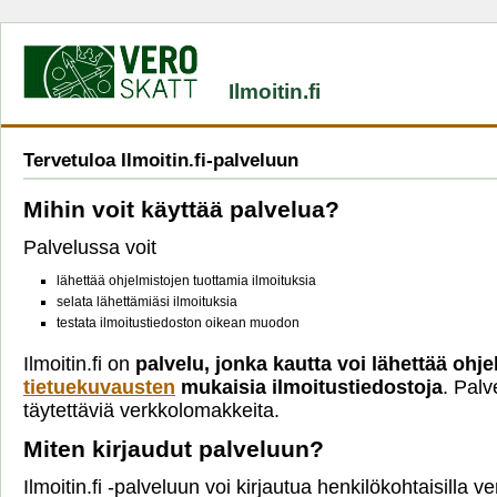
Ilmoitin.fi
Tervetuloa Ilmoitin.fi-palveluun
Mihin voit käyttää palvelua?
Palvelussa voit
lähettää ohjelmistojen tuottamia ilmoituksia
selata lähettämiäsi ilmoituksia
testata ilmoitustiedoston oikean muodon
Ilmoitin.fi on
palvelu, jonka kautta voi lähettää ohje
tietuekuvausten
mukaisia ilmoitustiedostoja
. Palv
täytettäviä verkkolomakkeita.
Miten kirjaudut palveluun?
Ilmoitin.fi -palveluun voi kirjautua henkilökohtaisilla 