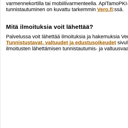
varmennekortilla tai mobiilivarmenteella. ApiTamoPKI
tunnistautuminen on kuvattu tarkemmin
Vero.fi
:ssä.
Mitä ilmoituksia voit lähettää?
Palvelussa voit lähettää ilmoituksia ja hakemuksia Ve
Tunnistustavat, valtuudet ja edustusoikeudet
sivul
ilmoitusten lähettämisen tunnistautumis- ja valtuusva