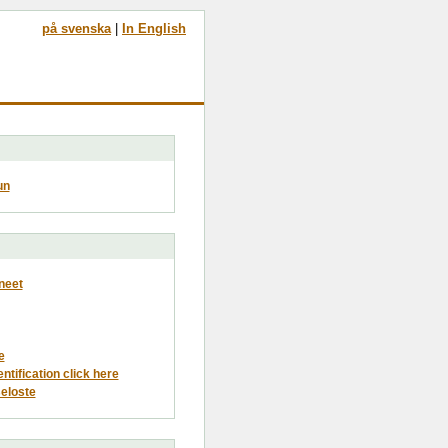
på svenska
|
In English
un
neet
e
entification click here
eloste