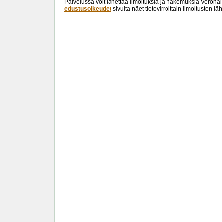
Palvelussa voit lähettää ilmoituksia ja hakemuksia Verohal
edustusoikeudet
sivulta näet tietovirroittain ilmoitusten 