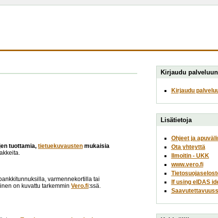
Kirjaudu palveluun
Kirjaudu palvelu
Lisätietoja
Ohjeet ja apuväli
ojen tuottamia,
tietuekuvausten
mukaisia
Ota yhteyttä
akkeita.
Ilmoitin - UKK
www.vero.fi
Tietosuojaselost
opankkitunnuksilla, varmennekortilla tai
If using eIDAS id
minen on kuvattu tarkemmin
Vero.fi
:ssä.
Saavutettavuuss