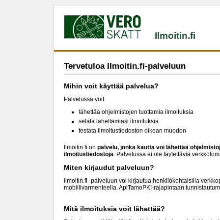
Ilmoitin.fi
Tervetuloa Ilmoitin.fi-palveluun
Mihin voit käyttää palvelua?
Palvelussa voit
lähettää ohjelmistojen tuottamia ilmoituksia
selata lähettämiäsi ilmoituksia
testata ilmoitustiedoston oikean muodon
Ilmoitin.fi on
palvelu, jonka kautta voi lähettää ohjelmist
ilmoitustiedostoja
. Palvelussa ei ole täytettäviä verkkolom
Miten kirjaudut palveluun?
Ilmoitin.fi -palveluun voi kirjautua henkilökohtaisilla verkk
mobiilivarmenteella. ApiTamoPKI-rajapintaan tunnistautu
Mitä ilmoituksia voit lähettää?