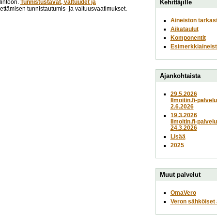
lintoon.
Tunnistustavat, valtuudet ja
Kehittäjille
lähettämisen tunnistautumis- ja valtuusvaatimukset.
Aineiston tarkas
Aikataulut
Komponentit
Esimerkkiaineist
Ajankohtaista
29.5.2026
Ilmoitin.fi-palvel
2.6.2026
19.3.2026
Ilmoitin.fi-palvel
24.3.2026
Lisää
2025
Muut palvelut
OmaVero
Veron sähköiset a