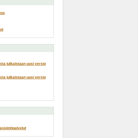
tus
ot
usta julkaistaan uusi versio
usta julkaistaan uusi versio
siointipalvelut