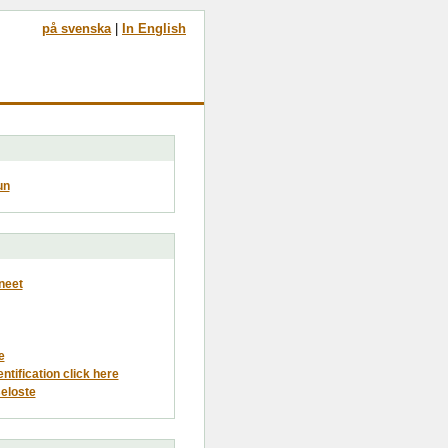
på svenska
|
In English
un
neet
e
entification click here
eloste