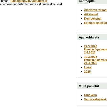
lintoon.
Tunnistustavat, valtuudet ja
Kehittäjille
lähettämisen tunnistautumis- ja valtuusvaatimukset.
Aineiston tarkas
Aikataulut
Komponentit
Esimerkkiaineist
Ajankohtaista
29.5.2026
Ilmoitin.fi-palvel
2.6.2026
19.3.2026
Ilmoitin.fi-palvel
24.3.2026
Lisää
2025
Muut palvelut
OmaVero
Veron sähköiset a