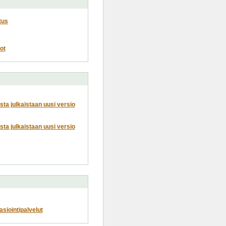
tus
ot
usta julkaistaan uusi versio
usta julkaistaan uusi versio
siointipalvelut