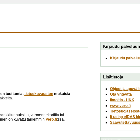
Kirjaudu palveluun
Kirjaudu palvelu
Lisätietoja
Ohjeet ja apuväli
ojen tuottamia,
tietuekuvausten
mukaisia
Ota yhteyttä
akkeita.
Ilmoitin - UKK
www.vero.fi
Tietosuojaselost
opankkitunnuksilla, varmennekortilla tai
If using eIDAS id
minen on kuvattu tarkemmin
Vero.fi
:ssä.
Saavutettavuuss