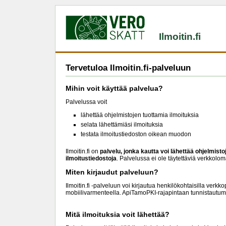
Ilmoitin.fi
Tervetuloa Ilmoitin.fi-palveluun
Mihin voit käyttää palvelua?
Palvelussa voit
lähettää ohjelmistojen tuottamia ilmoituksia
selata lähettämiäsi ilmoituksia
testata ilmoitustiedoston oikean muodon
Ilmoitin.fi on
palvelu, jonka kautta voi lähettää ohjelmist
ilmoitustiedostoja
. Palvelussa ei ole täytettäviä verkkolom
Miten kirjaudut palveluun?
Ilmoitin.fi -palveluun voi kirjautua henkilökohtaisilla verkk
mobiilivarmenteella. ApiTamoPKI-rajapintaan tunnistautu
Mitä ilmoituksia voit lähettää?