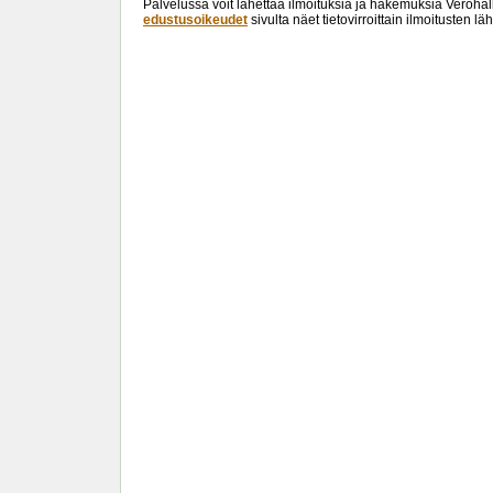
Palvelussa voit lähettää ilmoituksia ja hakemuksia Verohal
edustusoikeudet
sivulta näet tietovirroittain ilmoitusten 