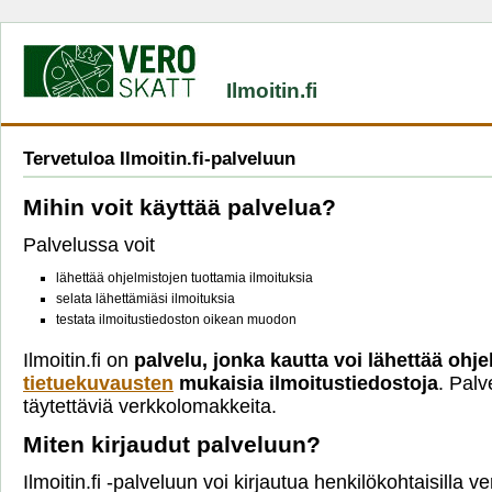
Ilmoitin.fi
Tervetuloa Ilmoitin.fi-palveluun
Mihin voit käyttää palvelua?
Palvelussa voit
lähettää ohjelmistojen tuottamia ilmoituksia
selata lähettämiäsi ilmoituksia
testata ilmoitustiedoston oikean muodon
Ilmoitin.fi on
palvelu, jonka kautta voi lähettää ohje
tietuekuvausten
mukaisia ilmoitustiedostoja
. Palv
täytettäviä verkkolomakkeita.
Miten kirjaudut palveluun?
Ilmoitin.fi -palveluun voi kirjautua henkilökohtaisilla 