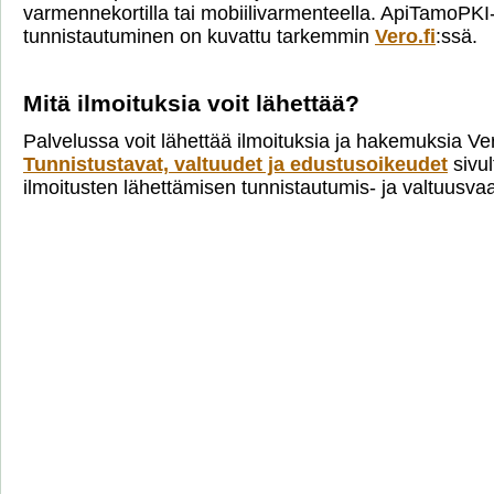
varmennekortilla tai mobiilivarmenteella. ApiTamoPKI
tunnistautuminen on kuvattu tarkemmin
Vero.fi
:ssä.
Mitä ilmoituksia voit lähettää?
Palvelussa voit lähettää ilmoituksia ja hakemuksia Ve
Tunnistustavat, valtuudet ja edustusoikeudet
sivul
ilmoitusten lähettämisen tunnistautumis- ja valtuusva