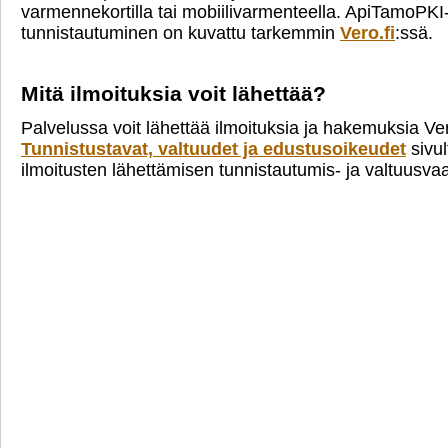
varmennekortilla tai mobiilivarmenteella. ApiTamoPKI
tunnistautuminen on kuvattu tarkemmin
Vero.fi
:ssä.
Mitä ilmoituksia voit lähettää?
Palvelussa voit lähettää ilmoituksia ja hakemuksia Ve
Tunnistustavat, valtuudet ja edustusoikeudet
sivul
ilmoitusten lähettämisen tunnistautumis- ja valtuusva