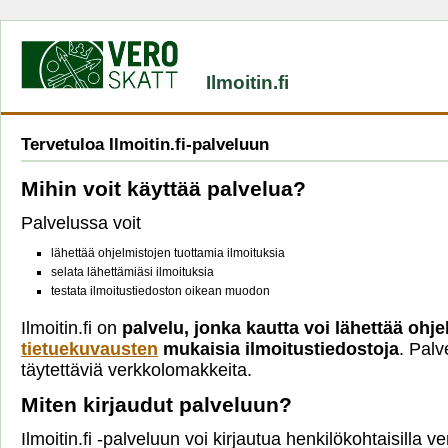
Ilmoitin.fi
Tervetuloa Ilmoitin.fi-palveluun
Mihin voit käyttää palvelua?
Palvelussa voit
lähettää ohjelmistojen tuottamia ilmoituksia
selata lähettämiäsi ilmoituksia
testata ilmoitustiedoston oikean muodon
Ilmoitin.fi on
palvelu, jonka kautta voi lähettää ohje
tietuekuvausten
mukaisia ilmoitustiedostoja
. Palv
täytettäviä verkkolomakkeita.
Miten kirjaudut palveluun?
Ilmoitin.fi -palveluun voi kirjautua henkilökohtaisilla 