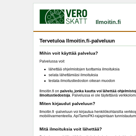
Ilmoitin.fi
Tervetuloa Ilmoitin.fi-palveluun
Mihin voit käyttää palvelua?
Palvelussa voit
lähettää ohjelmistojen tuottamia ilmoituksia
selata lähettämiäsi ilmoituksia
testata ilmoitustiedoston oikean muodon
Ilmoitin.fi on
palvelu, jonka kautta voi lähettää ohjelmist
ilmoitustiedostoja
. Palvelussa ei ole täytettäviä verkkolom
Miten kirjaudut palveluun?
Ilmoitin.fi -palveluun voi kirjautua henkilökohtaisilla verkk
mobiilivarmenteella. ApiTamoPKI-rajapintaan tunnistautu
Mitä ilmoituksia voit lähettää?