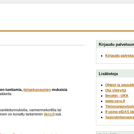
Kirjaudu palveluun
Kirjaudu palvelu
Lisätietoja
Ohjeet ja apuväli
ojen tuottamia,
tietuekuvausten
mukaisia
Ota yhteyttä
akkeita.
Ilmoitin - UKK
www.vero.fi
Tietosuojaselost
opankkitunnuksilla, varmennekortilla tai
If using eIDAS id
minen on kuvattu tarkemmin
Vero.fi
:ssä.
Saavutettavuuss