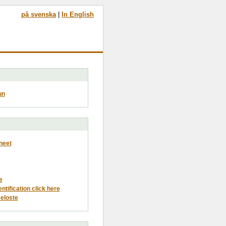
på svenska
|
In English
un
neet
e
entification click here
eloste