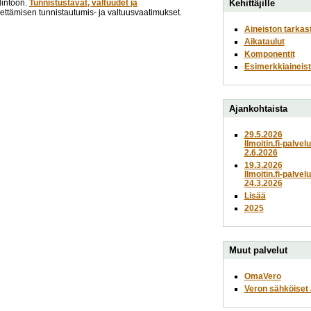
lintoon.
Tunnistustavat, valtuudet ja
Kehittäjille
lähettämisen tunnistautumis- ja valtuusvaatimukset.
Aineiston tarkas
Aikataulut
Komponentit
Esimerkkiaineist
Ajankohtaista
29.5.2026
Ilmoitin.fi-palvel
2.6.2026
19.3.2026
Ilmoitin.fi-palvel
24.3.2026
Lisää
2025
Muut palvelut
OmaVero
Veron sähköiset a