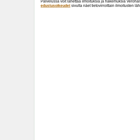
Palvelussa voit lähettää ilmoituksia ja hakemuksia Verohal
edustusoikeudet
sivulta näet tietovirroittain ilmoitusten 