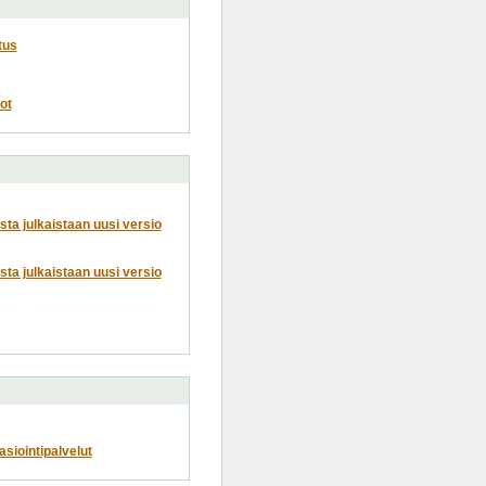
tus
ot
usta julkaistaan uusi versio
usta julkaistaan uusi versio
siointipalvelut