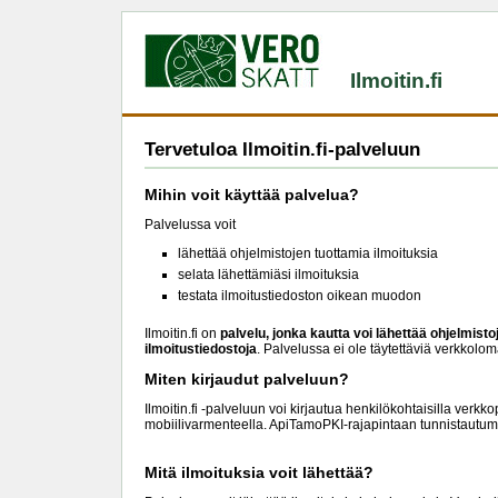
Ilmoitin.fi
Tervetuloa Ilmoitin.fi-palveluun
Mihin voit käyttää palvelua?
Palvelussa voit
lähettää ohjelmistojen tuottamia ilmoituksia
selata lähettämiäsi ilmoituksia
testata ilmoitustiedoston oikean muodon
Ilmoitin.fi on
palvelu, jonka kautta voi lähettää ohjelmist
ilmoitustiedostoja
. Palvelussa ei ole täytettäviä verkkolom
Miten kirjaudut palveluun?
Ilmoitin.fi -palveluun voi kirjautua henkilökohtaisilla verkk
mobiilivarmenteella. ApiTamoPKI-rajapintaan tunnistautu
Mitä ilmoituksia voit lähettää?