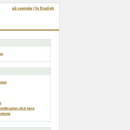
på svenska
|
In English
un
neet
e
entification click here
eloste