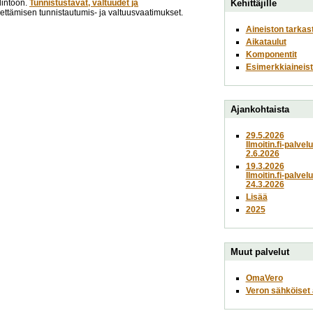
lintoon.
Tunnistustavat, valtuudet ja
Kehittäjille
lähettämisen tunnistautumis- ja valtuusvaatimukset.
Aineiston tarkas
Aikataulut
Komponentit
Esimerkkiaineist
Ajankohtaista
29.5.2026
Ilmoitin.fi-palvel
2.6.2026
19.3.2026
Ilmoitin.fi-palvel
24.3.2026
Lisää
2025
Muut palvelut
OmaVero
Veron sähköiset a