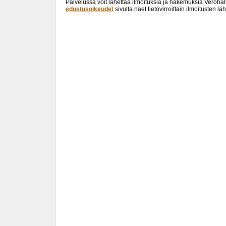
Palvelussa voit lähettää ilmoituksia ja hakemuksia Verohal
edustusoikeudet
sivulta näet tietovirroittain ilmoitusten 