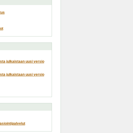
tus
ot
usta julkaistaan uusi versio
usta julkaistaan uusi versio
siointipalvelut