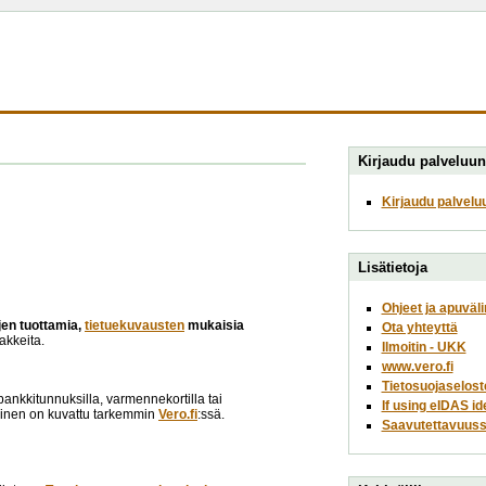
Kirjaudu palveluun
Kirjaudu palvelu
Lisätietoja
Ohjeet ja apuväli
ojen tuottamia,
tietuekuvausten
mukaisia
Ota yhteyttä
akkeita.
Ilmoitin - UKK
www.vero.fi
Tietosuojaselost
opankkitunnuksilla, varmennekortilla tai
If using eIDAS id
minen on kuvattu tarkemmin
Vero.fi
:ssä.
Saavutettavuuss