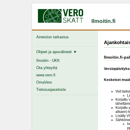
Ilmoitin.fi
Aineiston tarkastus
Ajankohtai
Ohjeet ja apuvälineet
Ilmoitin.fi-p
Ilmoitin - UKK
Ota yhteyttä
Versiopäivitykse
www.vero.fi
Keskeiset muut
OmaVero
Tietosuojaseloste
Voit tark
L
Korjattu 
lähettäm
Korjattu 
alkaen) k
Lisätty V
Sähköise
h
p