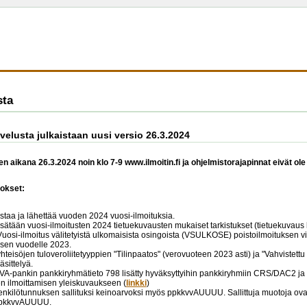
sta
alvelusta julkaistaan uusi versio 26.3.2024
n aikana 26.3.2024 noin klo 7-9 www.ilmoitin.fi ja ohjelmistorajapinnat eivät ole
okset:
astaa ja lähettää vuoden 2024 vuosi-ilmoituksia.
isätään vuosi-ilmoitusten 2024 tietuekuvausten mukaiset tarkistukset (tietuekuvaus 
Vuosi-ilmoitus välitetyistä ulkomaisista osingoista (VSULKOSE) poistoilmoituksen vi
isen vuodelle 2023.
yhteisöjen tuloveroliitetyyppien "Tilinpaatos" (verovuoteen 2023 asti) ja "Vahvistett
äsittelyä.
IVA-pankin pankkiryhmätieto 798 lisätty hyväksyttyihin pankkiryhmiin CRS/DAC2 ja
n ilmoittamisen yleiskuvaukseen (
linkki
)
enkilötunnuksen sallituksi keinoarvoksi myös ppkkvvAUUUU. Sallittuja muotoja ov
pkkvvAUUUU.