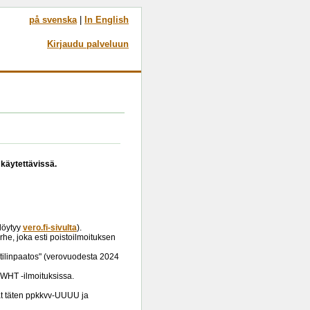
på svenska
|
In English
Kirjaudu palveluun
 käytettävissä.
löytyy
vero.fi-sivulta
).
rhe, joka esti poistoilmoituksen
u tilinpaatos" (verovuodesta 2024
 WHT -ilmoituksissa.
at täten ppkkvv-UUUU ja