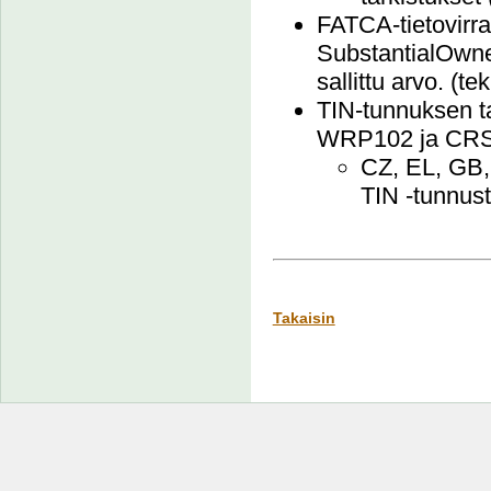
FATCA-tietovirr
SubstantialOwne
sallittu arvo. (
TIN-tunnuksen 
WRP102 ja CR
CZ, EL, GB, 
TIN -tunnust
Takaisin