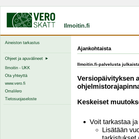
Ilmoitin.fi
Aineiston tarkastus
Ajankohtaista
Ohjeet ja apuvälineet
Ilmoitin.fi-palvelusta julkais
Ilmoitin - UKK
Ota yhteyttä
Versiopäivityksen a
www.vero.fi
ohjelmistorajapinna
OmaVero
Tietosuojaseloste
Keskeiset muutoks
Voit tarkastaa j
Lisätään vuo
tarkistukset