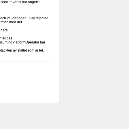
n som använts har angetts.
h valideringen Fully rejected
ämfört med det.
igare.
n IN ges.
 AssumingPlatformOperator har
äckten av stället som är fel.