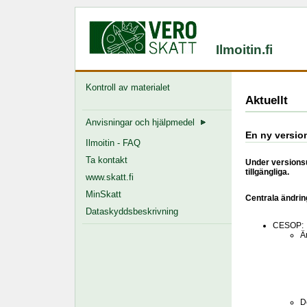
Ilmoitin.fi
Kontroll av materialet
Aktuellt
Anvisningar och hjälpmedel
En ny version
Ilmoitin - FAQ
Ta kontakt
Under versionsu
tillgängliga.
www.skatt.fi
MinSkatt
Centrala ändrin
Dataskyddsbeskrivning
CESOP:
Än
D