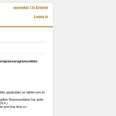
suomeksi
|
In English
Logga in
r programvarugränssnitten
ätta upptäckten av stället som är
pgiften Representative har getts
29.4.)
bort (har förts in i