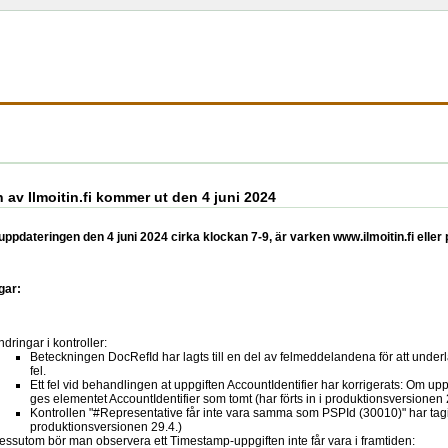
 av Ilmoitin.fi kommer ut den 4 juni 2024
ppdateringen den 4 juni 2024 cirka klockan 7-9, är varken www.ilmoitin.fi elle
gar:
dringar i kontroller:
Beteckningen DocRefId har lagts till en del av felmeddelandena för att underl
fel.
Ett fel vid behandlingen at uppgiften AccountIdentifier har korrigerats: Om up
ges elementet AccountIdentifier som tomt (har förts in i produktionsversionen 
Kontrollen "#Representative får inte vara samma som PSPId (30010)" har tagits 
produktionsversionen 29.4.)
essutom bör man observera ett Timestamp-uppgiften inte får vara i framtiden: