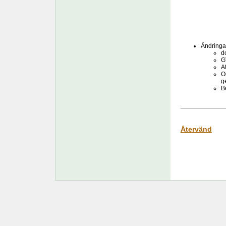
Ändringar
d
G
A
O
ge
B
Återvänd