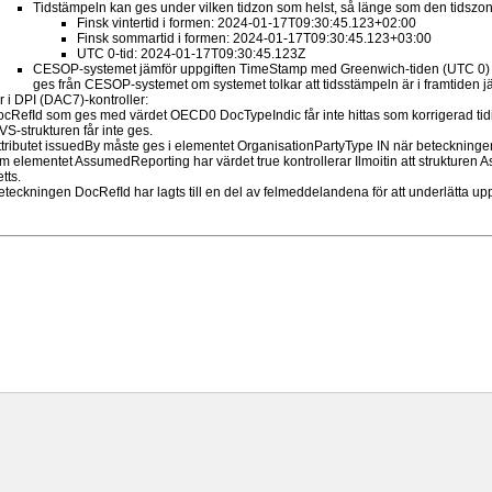
Tidstämpeln kan ges under vilken tidzon som helst, så länge som den tidszo
Finsk vintertid i formen: 2024-01-17T09:30:45.123+02:00
Finsk sommartid i formen: 2024-01-17T09:30:45.123+03:00
UTC 0-tid: 2024-01-17T09:30:45.123Z
CESOP-systemet jämför uppgiften TimeStamp med Greenwich-tiden (UTC 0) oc
ges från CESOP-systemet om systemet tolkar att tidsstämpeln är i framtiden j
 i DPI (DAC7)-kontroller:
ocRefId som ges med värdet OECD0 DocTypeIndic får inte hittas som korrigerad tid
VS-strukturen får inte ges.
ttributet issuedBy måste ges i elementet OrganisationPartyType IN när beteckninge
m elementet AssumedReporting har värdet true kontrollerar Ilmoitin att strukturen
tts.
eteckningen DocRefId har lagts till en del av felmeddelandena för att underlätta uppt