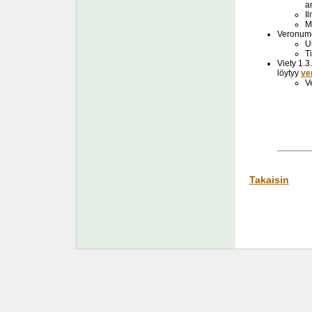
a
I
M
Veronume
U
T
Viety 1.
löytyy
ver
V
Takaisin