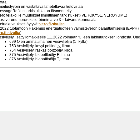
ntaa
lmoitustyypin on vastattava lähetettävää tietovirtaa
essageRefId:n tarkistuksia on täsmennetty
ro telakoille muutokset Ilmoittimen tarkistukset (VEROKYSE, VERONUME)
usi veronumerorekisteröinnin arvo 3 = laivanrakennusala
ietuekuvaukset löytyvät
vero.fi-sivuilta
.
3.2022 tuotantoon Hakemus energiatuotteen valmisteveron palauttamiseksi (EVPH) 
o.fi-sivuilta
).
esiviljely lisätty lomakkeelle 1.1.2022 voimaan tulleen lakimuutoksen johdosta. Uude
699 Olen ammattimainen vesiviljelijä (1=kyllä)
753 Vesiviljely, kevyt polttoöljy, litraa
754 Vesiviljely, raskas polttoöljy, kiloa
875 Vesiviljely, biopolttoöljy R, litraa
876 Vesiviljely, biopolttoöljy T, litraa