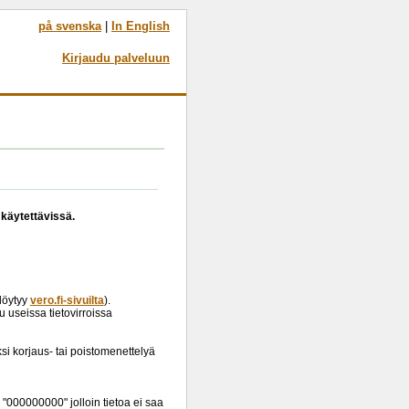
på svenska
|
In English
Kirjaudu palveluun
 käytettävissä.
löytyy
vero.fi-sivuilta
).
 useissa tietovirroissa
i korjaus- tai poistomenettelyä
 "000000000" jolloin tietoa ei saa