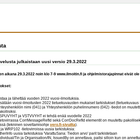
sta
alvelusta julkaistaan uusi versio 29.3.2022
n aikana 29.3.2022 noin klo 7-9 www.ilmoitin.fi ja ohjelmistorajapinnat eivät ole
okset:
astaa ja lähettää vuoden 2022 vuosi-ilmoituksia.
isätään vuosi-ilmoitusten 2022 tietuekuvausten mukaiset tarkistukset (tietuekuvaus 
hteyshenkilön nimi (041) ja Yhteyshenkilön puhelinnumero (042) -tiedot on muutettu
kollisiksi.
SPUVYHT ja VSTVVYHT ei tehdä enää vuodelle 2022
etovirrassa CorrMessageRefId sekä CorrDocRefId elementit on muutettu pakolliseks
essä (tekninen soveltamisohje
vero.fi-sivuilta
).
 WRP102 -tietovirroissa uusia tarkistuksia:
therInfo uusia tarkistuksia 'VarattuSana: Tiedon arvo' parit tarkistetaan
ndividual/Tin ja Organisation/IN, IssuedBy on annettava, paitsi silloin kun on annettu