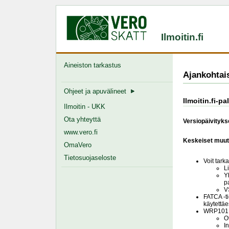
Ilmoitin.fi
Aineiston tarkastus
Ajankohtai
Ohjeet ja apuvälineet
Ilmoitin.fi-p
Ilmoitin - UKK
Ota yhteyttä
Versiopäivitykse
www.vero.fi
Keskeiset muut
OmaVero
Tietosuojaseloste
Voit tark
L
Y
pa
V
FATCA -ti
käytettä
WRP101 ja
O
I