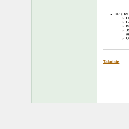
DPI (DAC7
O
G
i
J
a
O
Takaisin