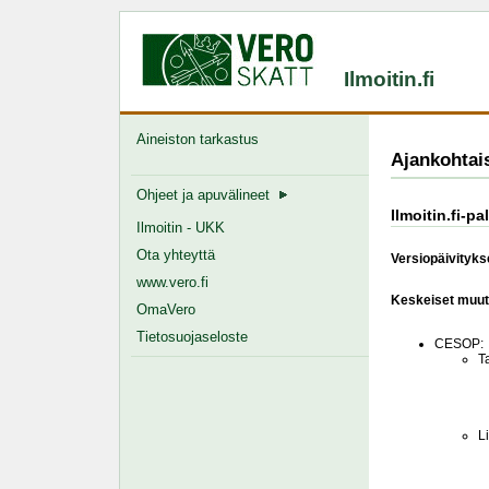
Ilmoitin.fi
Aineiston tarkastus
Ajankohtai
Ohjeet ja apuvälineet
Ilmoitin.fi-p
Ilmoitin - UKK
Ota yhteyttä
Versiopäivitykse
www.vero.fi
Keskeiset muut
OmaVero
Tietosuojaseloste
CESOP:
T
L