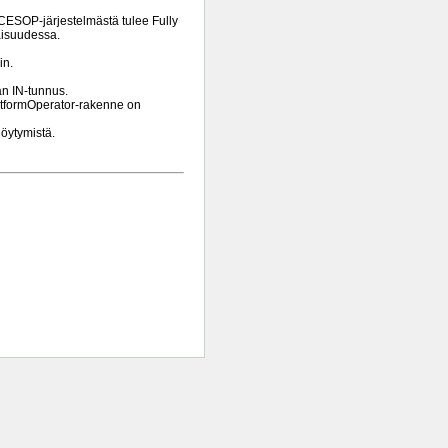
CESOP-järjestelmästä tulee Fully
vaisuudessa.
in.
an IN-tunnus.
latformOperator-rakenne on
löytymistä.