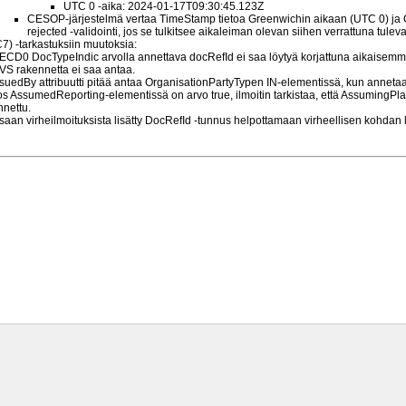
UTC 0 -aika: 2024-01-17T09:30:45.123Z
CESOP-järjestelmä vertaa TimeStamp tietoa Greenwichin aikaan (UTC 0) ja 
rejected -validointi, jos se tulkitsee aikaleiman olevan siihen verrattuna tule
) -tarkastuksiin muutoksia:
ECD0 DocTypeIndic arvolla annettava docRefId ei saa löytyä korjattuna aikaisemm
VS rakennetta ei saa antaa.
ssuedBy attribuutti pitää antaa OrganisationPartyTypen IN-elementissä, kun anneta
os AssumedReporting-elementissä on arvo true, ilmoitin tarkistaa, että AssumingP
nnettu.
saan virheilmoituksista lisätty DocRefId -tunnus helpottamaan virheellisen kohdan 