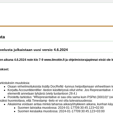
sta
alvelusta julkaistaan uusi versio 4.6.2024
n aikana 4.6.2024 noin klo 7-9 www.ilmoitin.fi ja ohjelmistorajapinnat eivät ole 
okset:
arkistuksiin muutoksia:
Osaan virheilmoituksista lisätty DocRefId -tunnus helpottamaan virheellisen 
Korjattu AccountIdentifier -tiedon käsittelyssä ollut virhe: Jos Representative -
elementti annetaan tyhjänä (viety tuotantoon 29.4.)
Poistettu tarkistus: "#Representative ei saa olla sama kuin PSPId (30010)" (vi
isäksi huomioitava, että Timestamp -tieto ei voi olla tulevaisuudessa:
Aikaleima voidaan antaa minkä tahansa aikavyöhykkeen aikana, kunhan käyte
Suomen talviaika muodossa: 2024-01-17T09:30:45.123+02:00
Suomen kesäaika muodossa: 2024-01-17T09:30:45.123+03:00