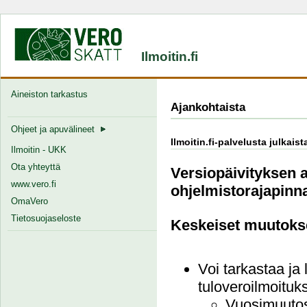
Ilmoitin.fi
Aineiston tarkastus
Ajankohtaista
Ohjeet ja apuvälineet
Ilmoitin.fi-palvelusta julkais
Ilmoitin - UKK
Ota yhteyttä
Versiopäivityksen a
www.vero.fi
ohjelmistorajapinna
OmaVero
Tietosuojaseloste
Keskeiset muutoks
Voi tarkastaa ja 
tuloveroilmoituks
Vuosimuutost