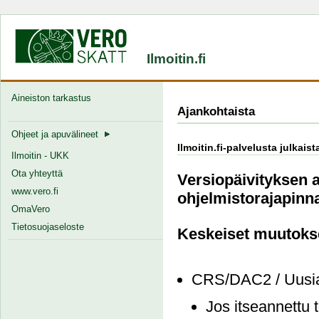
Ilmoitin.fi
Aineiston tarkastus
Ajankohtaista
Ohjeet ja apuvälineet
Ilmoitin.fi-palvelusta julkais
Ilmoitin - UKK
Ota yhteyttä
Versiopäivityksen a
www.vero.fi
ohjelmistorajapinna
OmaVero
Tietosuojaseloste
Keskeiset muutoks
CRS/DAC2 / Uusia 
Jos itseannettu 