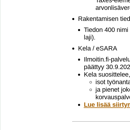
Taxes-elemen
arvonlisäver
Rakentamisen tie
Tiedon 400 nimi 
laji).
Kela / eSARA
Ilmoitin.fi-palv
päättyy 30.9.202
Kela suosittelee
isot työnant
ja pienet jo
korvauspalv
Lue lisää siirt