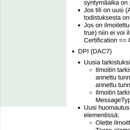
syntymäaika on pa
Jos tili on uusi
todistuksesta on
Jos on ilmoitet
true) niin ei voi 
Certification =
DPI (DAC7)
Uusia tarkistuksi
Ilmoitin tark
annettu tunn
annettu tun
Ilmoitin tar
MessageType
Uusi huomautus, 
elementissä:
Olette ilmoi