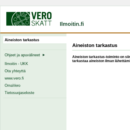
Ilmoitin.fi
Aineiston tarkastus
Aineiston tarkastus
Ohjeet ja apuvälineet
Aineiston tarkastus-toiminto on siir
tarkastaa aineiston ilman lähettämi
Ilmoitin - UKK
Ota yhteyttä
www.vero.fi
OmaVero
Tietosuojaseloste