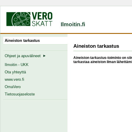
Ilmoitin.fi
Aineiston tarkastus
Aineiston tarkastus
Ohjeet ja apuvälineet
Aineiston tarkastus-toiminto on siir
tarkastaa aineiston ilman lähettämi
Ilmoitin - UKK
Ota yhteyttä
www.vero.fi
OmaVero
Tietosuojaseloste