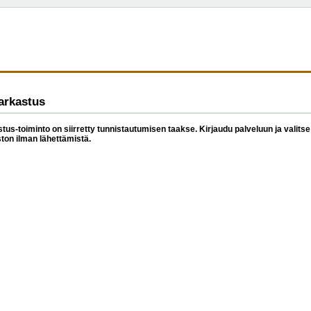
arkastus
tus-toiminto on siirretty tunnistautumisen taakse. Kirjaudu palveluun ja valitse 
ston ilman lähettämistä.