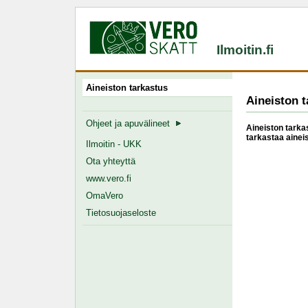
Ilmoitin.fi
Aineiston tarkastus
Aineiston t
Ohjeet ja apuvälineet
Aineiston tarkas
tarkastaa ainei
Ilmoitin - UKK
Ota yhteyttä
www.vero.fi
OmaVero
Tietosuojaseloste