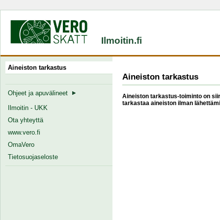
Ilmoitin.fi
Aineiston tarkastus
Aineiston tarkastus
Ohjeet ja apuvälineet
Aineiston tarkastus-toiminto on siir
tarkastaa aineiston ilman lähettämi
Ilmoitin - UKK
Ota yhteyttä
www.vero.fi
OmaVero
Tietosuojaseloste