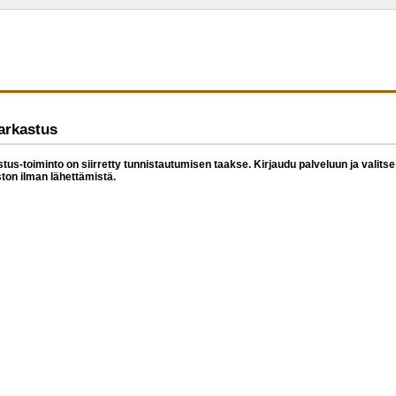
arkastus
tus-toiminto on siirretty tunnistautumisen taakse. Kirjaudu palveluun ja valitse 
ston ilman lähettämistä.