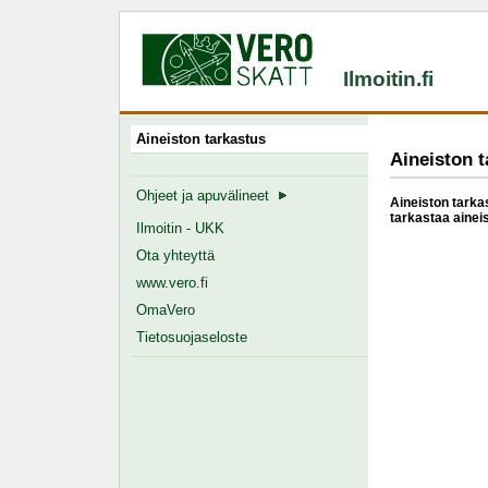
Ilmoitin.fi
Aineiston tarkastus
Aineiston t
Ohjeet ja apuvälineet
Aineiston tarkas
tarkastaa ainei
Ilmoitin - UKK
Ota yhteyttä
www.vero.fi
OmaVero
Tietosuojaseloste