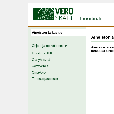
Ilmoitin.fi
Aineiston tarkastus
Aineiston t
Ohjeet ja apuvälineet
Aineiston tarkas
tarkastaa ainei
Ilmoitin - UKK
Ota yhteyttä
www.vero.fi
OmaVero
Tietosuojaseloste