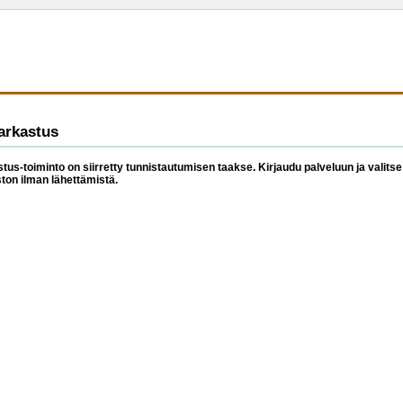
arkastus
tus-toiminto on siirretty tunnistautumisen taakse. Kirjaudu palveluun ja valitse 
ston ilman lähettämistä.