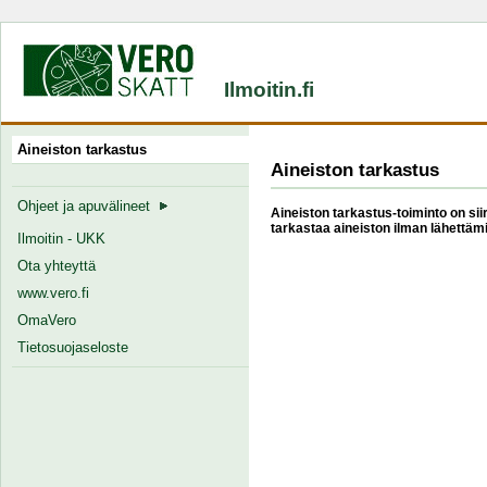
Ilmoitin.fi
Aineiston tarkastus
Aineiston tarkastus
Ohjeet ja apuvälineet
Aineiston tarkastus-toiminto on siir
tarkastaa aineiston ilman lähettämi
Ilmoitin - UKK
Ota yhteyttä
www.vero.fi
OmaVero
Tietosuojaseloste