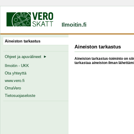
Ilmoitin.fi
Aineiston tarkastus
Aineiston tarkastus
Ohjeet ja apuvälineet
Aineiston tarkastus-toiminto on siir
tarkastaa aineiston ilman lähettämi
Ilmoitin - UKK
Ota yhteyttä
www.vero.fi
OmaVero
Tietosuojaseloste